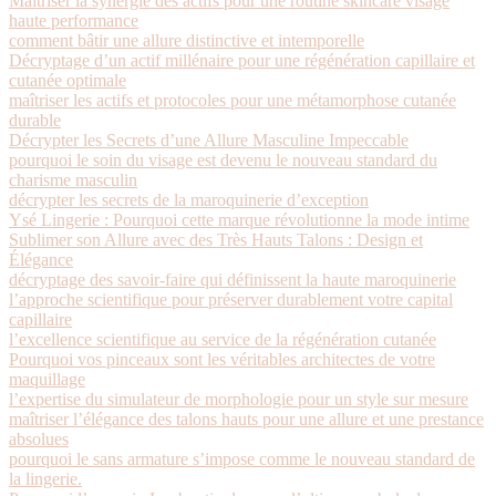
Maîtriser la synergie des actifs pour une routine skincare visage
haute performance
comment bâtir une allure distinctive et intemporelle
Décryptage d’un actif millénaire pour une régénération capillaire et
cutanée optimale
maîtriser les actifs et protocoles pour une métamorphose cutanée
durable
Décrypter les Secrets d’une Allure Masculine Impeccable
pourquoi le soin du visage est devenu le nouveau standard du
charisme masculin
décrypter les secrets de la maroquinerie d’exception
Ysé Lingerie : Pourquoi cette marque révolutionne la mode intime
Sublimer son Allure avec des Très Hauts Talons : Design et
Élégance
décryptage des savoir-faire qui définissent la haute maroquinerie
l’approche scientifique pour préserver durablement votre capital
capillaire
l’excellence scientifique au service de la régénération cutanée
Pourquoi vos pinceaux sont les véritables architectes de votre
maquillage
l’expertise du simulateur de morphologie pour un style sur mesure
maîtriser l’élégance des talons hauts pour une allure et une prestance
absolues
pourquoi le sans armature s’impose comme le nouveau standard de
la lingerie.