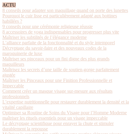
ACTU
8 conseils pour adapter son maquillage quand on porte des lunettes
Pourquoi le cuir lisse est particulièrement adapté aux bottines
habillées ?
9 conseils pour une cérémonie religieuse réussie
8 accessoires de yoga indispensables pour progresser plus vite
Maîtriser les subtilités de l’élégance moderne
L’alliance parfaite de la fonctionnalité et du style intemporel
Décryptage du savoir-faire et des nouveaux codes de la
maroquinerie de luxe
Maîtriser ses pinceaux pour un fini digne des plus grands
maquilleurs
Maîtrisez les secrets d’une taille de soutien-gorge parfaitement
ajustée
Maîtriser les Pinceaux pour une Finition Professionnelle et
Impeccable
Comment créer un masque visage sur-mesure aux résultats
professionnels
L’expertise nutritionnelle pour restaurer durablement la densité et la
vitalité capillaire
Optimiser sa Routine de Soins du Visage pour l’Homme Moderne
maîtriser les rituels essentiels pour un visage impeccable
Le décryptage scientifique pour enrayer la chute et stimuler
durablement la repousse