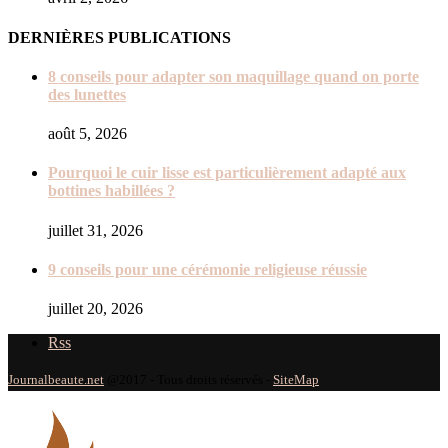
DERNIÈRES PUBLICATIONS
8 conseils pour adapter son maquillage quand on porte
des lunettes
août 5, 2026
Pourquoi le cuir lisse est particulièrement adapté aux
bottines habillées ?
juillet 31, 2026
9 conseils pour une cérémonie religieuse réussie
juillet 20, 2026
Rss
Journalbeaute.net
@2017 - Tous droits réservés -
SiteMap