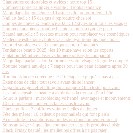
Chaussures confortables et stylées : notre top 15
Comment porter la lingerie visible : 8 looks tendance
Maquillage longue tenue : 10 astuces de pro pour tenir 12h
Nail art facile : 15 designs à reproduire chez soi
Coupes de cheveux tendance 2025 : 12 styles pour tous les visages
Comment adapter sa routine beauté selon son type de peau
Beauté naturelle : 5 recettes maison pour remplacer vos cosmétiques
Médecine esthétique : botox vs acide hyaluronique, que choisir
Tutoriel smoky eyes : 3 techniques pour débutantes
Tendances beauté 2025 : les 10 must-have selon les experts
Épilation définitive : laser vs lumière pulsée, le comparatif
Maquillage parfait selon la forme de votre visage : le guide complet
Routine beauté anti-âge : 7 étapes pour une peau éclatante après 30
ans
Routine skincare coréenne : les 10 étapes expliquées pas à pas
Extensions de cils : tout savoir avant de se lancer
Yoga du visage : effet lifting ou arnaque ? On a testé pour vous
Les indispensables beauté à avoir dans la trousse d’un bébé
Sourcils parfaits : microblading vs henné, avantages et inconvénients
10 erreurs beauté que vous faites sans le savoir
Cheveux fins : 7 coiffures volume faciles à adopter
Fête des mères : 10 cadeaux personnalisés qui font plaisir
Acné adulte : 6 solutions naturelles qui fonctionnent vraiment
Soins anti-âge : à quel âge commencer et quels produits choisir
Black Friday beauté : les meilleures offres à ne pas rater