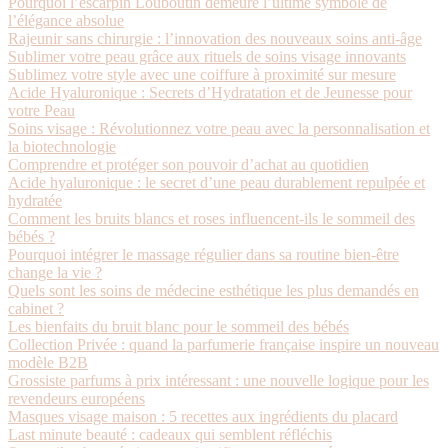
Pourquoi l’escarpin Louboutin demeure l’ultime symbole de
l’élégance absolue
Rajeunir sans chirurgie : l’innovation des nouveaux soins anti-âge
Sublimer votre peau grâce aux rituels de soins visage innovants
Sublimez votre style avec une coiffure à proximité sur mesure
Acide Hyaluronique : Secrets d’Hydratation et de Jeunesse pour
votre Peau
Soins visage : Révolutionnez votre peau avec la personnalisation et
la biotechnologie
Comprendre et protéger son pouvoir d’achat au quotidien
Acide hyaluronique : le secret d’une peau durablement repulpée et
hydratée
Comment les bruits blancs et roses influencent-ils le sommeil des
bébés ?
Pourquoi intégrer le massage régulier dans sa routine bien-être
change la vie ?
Quels sont les soins de médecine esthétique les plus demandés en
cabinet ?
Les bienfaits du bruit blanc pour le sommeil des bébés
Collection Privée : quand la parfumerie française inspire un nouveau
modèle B2B
Grossiste parfums à prix intéressant : une nouvelle logique pour les
revendeurs européens
Masques visage maison : 5 recettes aux ingrédients du placard
Last minute beauté : cadeaux qui semblent réfléchis