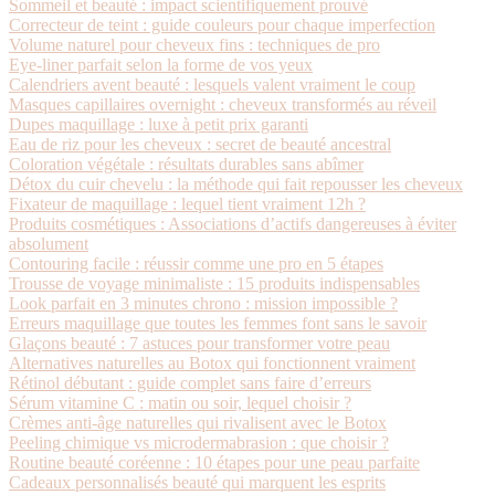
Sommeil et beauté : impact scientifiquement prouvé
Correcteur de teint : guide couleurs pour chaque imperfection
Volume naturel pour cheveux fins : techniques de pro
Eye-liner parfait selon la forme de vos yeux
Calendriers avent beauté : lesquels valent vraiment le coup
Masques capillaires overnight : cheveux transformés au réveil
Dupes maquillage : luxe à petit prix garanti
Eau de riz pour les cheveux : secret de beauté ancestral
Coloration végétale : résultats durables sans abîmer
Détox du cuir chevelu : la méthode qui fait repousser les cheveux
Fixateur de maquillage : lequel tient vraiment 12h ?
Produits cosmétiques : Associations d’actifs dangereuses à éviter
absolument
Contouring facile : réussir comme une pro en 5 étapes
Trousse de voyage minimaliste : 15 produits indispensables
Look parfait en 3 minutes chrono : mission impossible ?
Erreurs maquillage que toutes les femmes font sans le savoir
Glaçons beauté : 7 astuces pour transformer votre peau
Alternatives naturelles au Botox qui fonctionnent vraiment
Rétinol débutant : guide complet sans faire d’erreurs
Sérum vitamine C : matin ou soir, lequel choisir ?
Crèmes anti-âge naturelles qui rivalisent avec le Botox
Peeling chimique vs microdermabrasion : que choisir ?
Routine beauté coréenne : 10 étapes pour une peau parfaite
Cadeaux personnalisés beauté qui marquent les esprits