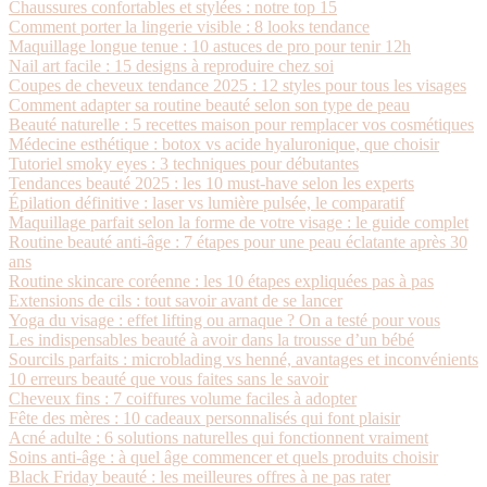
Chaussures confortables et stylées : notre top 15
Comment porter la lingerie visible : 8 looks tendance
Maquillage longue tenue : 10 astuces de pro pour tenir 12h
Nail art facile : 15 designs à reproduire chez soi
Coupes de cheveux tendance 2025 : 12 styles pour tous les visages
Comment adapter sa routine beauté selon son type de peau
Beauté naturelle : 5 recettes maison pour remplacer vos cosmétiques
Médecine esthétique : botox vs acide hyaluronique, que choisir
Tutoriel smoky eyes : 3 techniques pour débutantes
Tendances beauté 2025 : les 10 must-have selon les experts
Épilation définitive : laser vs lumière pulsée, le comparatif
Maquillage parfait selon la forme de votre visage : le guide complet
Routine beauté anti-âge : 7 étapes pour une peau éclatante après 30
ans
Routine skincare coréenne : les 10 étapes expliquées pas à pas
Extensions de cils : tout savoir avant de se lancer
Yoga du visage : effet lifting ou arnaque ? On a testé pour vous
Les indispensables beauté à avoir dans la trousse d’un bébé
Sourcils parfaits : microblading vs henné, avantages et inconvénients
10 erreurs beauté que vous faites sans le savoir
Cheveux fins : 7 coiffures volume faciles à adopter
Fête des mères : 10 cadeaux personnalisés qui font plaisir
Acné adulte : 6 solutions naturelles qui fonctionnent vraiment
Soins anti-âge : à quel âge commencer et quels produits choisir
Black Friday beauté : les meilleures offres à ne pas rater