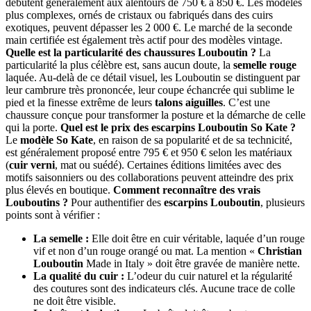
débutent généralement aux alentours de 750 € à 850 €. Les modèles
plus complexes, ornés de cristaux ou fabriqués dans des cuirs
exotiques, peuvent dépasser les 2 000 €. Le marché de la seconde
main certifiée est également très actif pour des modèles vintage.
Quelle est la particularité des chaussures Louboutin ?
La
particularité la plus célèbre est, sans aucun doute, la
semelle rouge
laquée. Au-delà de ce détail visuel, les Louboutin se distinguent par
leur cambrure très prononcée, leur coupe échancrée qui sublime le
pied et la finesse extrême de leurs
talons aiguilles
. C’est une
chaussure conçue pour transformer la posture et la démarche de celle
qui la porte.
Quel est le prix des
escarpins Louboutin
So Kate ?
Le
modèle So Kate
, en raison de sa popularité et de sa technicité,
est généralement proposé entre 795 € et 950 € selon les matériaux
(
cuir verni
, mat ou suédé). Certaines éditions limitées avec des
motifs saisonniers ou des collaborations peuvent atteindre des prix
plus élevés en boutique.
Comment reconnaître des vrais
Louboutins ?
Pour authentifier des
escarpins Louboutin
, plusieurs
points sont à vérifier :
La semelle :
Elle doit être en cuir véritable, laquée d’un rouge
vif et non d’un rouge orangé ou mat. La mention «
Christian
Louboutin
Made in Italy » doit être gravée de manière nette.
La qualité du cuir :
L’odeur du cuir naturel et la régularité
des coutures sont des indicateurs clés. Aucune trace de colle
ne doit être visible.