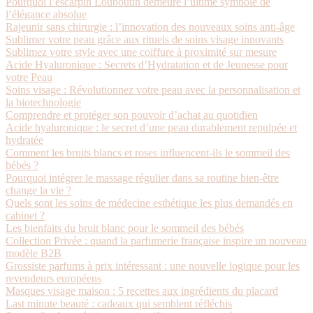
Pourquoi l’escarpin Louboutin demeure l’ultime symbole de
l’élégance absolue
Rajeunir sans chirurgie : l’innovation des nouveaux soins anti-âge
Sublimer votre peau grâce aux rituels de soins visage innovants
Sublimez votre style avec une coiffure à proximité sur mesure
Acide Hyaluronique : Secrets d’Hydratation et de Jeunesse pour
votre Peau
Soins visage : Révolutionnez votre peau avec la personnalisation et
la biotechnologie
Comprendre et protéger son pouvoir d’achat au quotidien
Acide hyaluronique : le secret d’une peau durablement repulpée et
hydratée
Comment les bruits blancs et roses influencent-ils le sommeil des
bébés ?
Pourquoi intégrer le massage régulier dans sa routine bien-être
change la vie ?
Quels sont les soins de médecine esthétique les plus demandés en
cabinet ?
Les bienfaits du bruit blanc pour le sommeil des bébés
Collection Privée : quand la parfumerie française inspire un nouveau
modèle B2B
Grossiste parfums à prix intéressant : une nouvelle logique pour les
revendeurs européens
Masques visage maison : 5 recettes aux ingrédients du placard
Last minute beauté : cadeaux qui semblent réfléchis