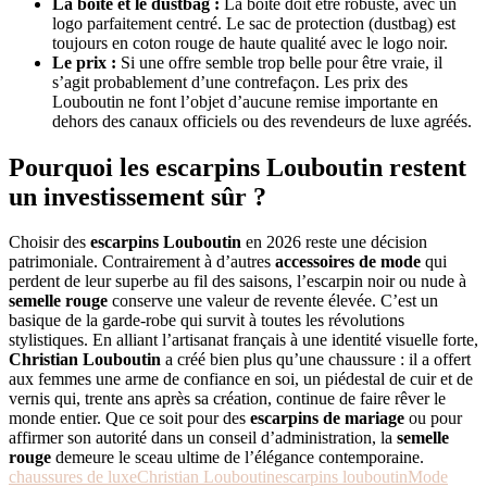
La boîte et le dustbag :
La boîte doit être robuste, avec un
logo parfaitement centré. Le sac de protection (dustbag) est
toujours en coton rouge de haute qualité avec le logo noir.
Le prix :
Si une offre semble trop belle pour être vraie, il
s’agit probablement d’une contrefaçon. Les prix des
Louboutin ne font l’objet d’aucune remise importante en
dehors des canaux officiels ou des revendeurs de luxe agréés.
Pourquoi les
escarpins Louboutin
restent
un investissement sûr ?
Choisir des
escarpins Louboutin
en 2026 reste une décision
patrimoniale. Contrairement à d’autres
accessoires de mode
qui
perdent de leur superbe au fil des saisons, l’escarpin noir ou nude à
semelle rouge
conserve une valeur de revente élevée. C’est un
basique de la garde-robe qui survit à toutes les révolutions
stylistiques. En alliant l’artisanat français à une identité visuelle forte,
Christian Louboutin
a créé bien plus qu’une chaussure : il a offert
aux femmes une arme de confiance en soi, un piédestal de cuir et de
vernis qui, trente ans après sa création, continue de faire rêver le
monde entier. Que ce soit pour des
escarpins de mariage
ou pour
affirmer son autorité dans un conseil d’administration, la
semelle
rouge
demeure le sceau ultime de l’élégance contemporaine.
chaussures de luxe
Christian Louboutin
escarpins louboutin
Mode