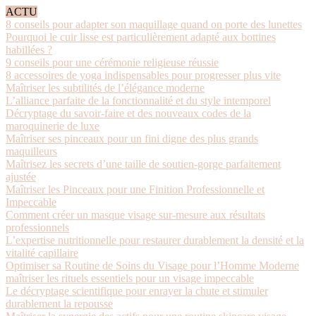
ACTU
8 conseils pour adapter son maquillage quand on porte des lunettes
Pourquoi le cuir lisse est particulièrement adapté aux bottines
habillées ?
9 conseils pour une cérémonie religieuse réussie
8 accessoires de yoga indispensables pour progresser plus vite
Maîtriser les subtilités de l’élégance moderne
L’alliance parfaite de la fonctionnalité et du style intemporel
Décryptage du savoir-faire et des nouveaux codes de la
maroquinerie de luxe
Maîtriser ses pinceaux pour un fini digne des plus grands
maquilleurs
Maîtrisez les secrets d’une taille de soutien-gorge parfaitement
ajustée
Maîtriser les Pinceaux pour une Finition Professionnelle et
Impeccable
Comment créer un masque visage sur-mesure aux résultats
professionnels
L’expertise nutritionnelle pour restaurer durablement la densité et la
vitalité capillaire
Optimiser sa Routine de Soins du Visage pour l’Homme Moderne
maîtriser les rituels essentiels pour un visage impeccable
Le décryptage scientifique pour enrayer la chute et stimuler
durablement la repousse