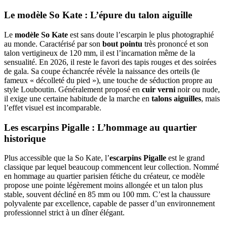
Le
modèle So Kate
: L’épure du talon aiguille
Le
modèle So Kate
est sans doute l’escarpin le plus photographié
au monde. Caractérisé par son
bout pointu
très prononcé et son
talon vertigineux de 120 mm, il est l’incarnation même de la
sensualité. En 2026, il reste le favori des tapis rouges et des soirées
de gala. Sa coupe échancrée révèle la naissance des orteils (le
fameux « décolleté du pied »), une touche de séduction propre au
style Louboutin. Généralement proposé en
cuir verni
noir ou nude,
il exige une certaine habitude de la marche en
talons aiguilles
, mais
l’effet visuel est incomparable.
Les
escarpins Pigalle
: L’hommage au quartier
historique
Plus accessible que la So Kate, l’
escarpins Pigalle
est le grand
classique par lequel beaucoup commencent leur collection. Nommé
en hommage au quartier parisien fétiche du créateur, ce modèle
propose une pointe légèrement moins allongée et un talon plus
stable, souvent décliné en 85 mm ou 100 mm. C’est la chaussure
polyvalente par excellence, capable de passer d’un environnement
professionnel strict à un dîner élégant.