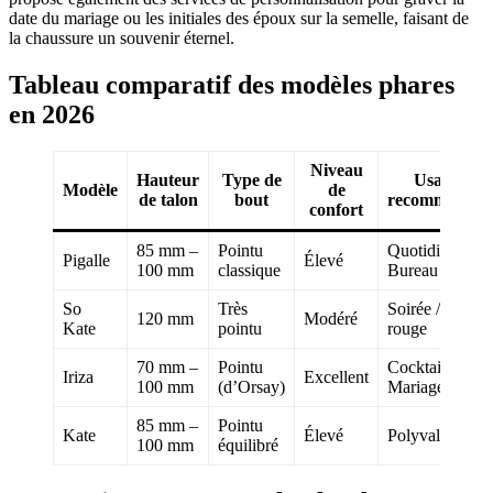
date du mariage ou les initiales des époux sur la semelle, faisant de
la chaussure un souvenir éternel.
Tableau comparatif des modèles phares
en 2026
Niveau
Hauteur
Type de
Usage
Modèle
de
de talon
bout
recommandé
confort
85 mm –
Pointu
Quotidien /
Pigalle
Élevé
100 mm
classique
Bureau
So
Très
Soirée / Tapis
120 mm
Modéré
Kate
pointu
rouge
70 mm –
Pointu
Cocktail /
Iriza
Excellent
100 mm
(d’Orsay)
Mariage
85 mm –
Pointu
Kate
Élevé
Polyvalent
100 mm
équilibré