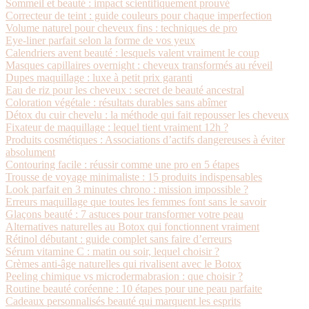
Sommeil et beauté : impact scientifiquement prouvé
Correcteur de teint : guide couleurs pour chaque imperfection
Volume naturel pour cheveux fins : techniques de pro
Eye-liner parfait selon la forme de vos yeux
Calendriers avent beauté : lesquels valent vraiment le coup
Masques capillaires overnight : cheveux transformés au réveil
Dupes maquillage : luxe à petit prix garanti
Eau de riz pour les cheveux : secret de beauté ancestral
Coloration végétale : résultats durables sans abîmer
Détox du cuir chevelu : la méthode qui fait repousser les cheveux
Fixateur de maquillage : lequel tient vraiment 12h ?
Produits cosmétiques : Associations d’actifs dangereuses à éviter
absolument
Contouring facile : réussir comme une pro en 5 étapes
Trousse de voyage minimaliste : 15 produits indispensables
Look parfait en 3 minutes chrono : mission impossible ?
Erreurs maquillage que toutes les femmes font sans le savoir
Glaçons beauté : 7 astuces pour transformer votre peau
Alternatives naturelles au Botox qui fonctionnent vraiment
Rétinol débutant : guide complet sans faire d’erreurs
Sérum vitamine C : matin ou soir, lequel choisir ?
Crèmes anti-âge naturelles qui rivalisent avec le Botox
Peeling chimique vs microdermabrasion : que choisir ?
Routine beauté coréenne : 10 étapes pour une peau parfaite
Cadeaux personnalisés beauté qui marquent les esprits