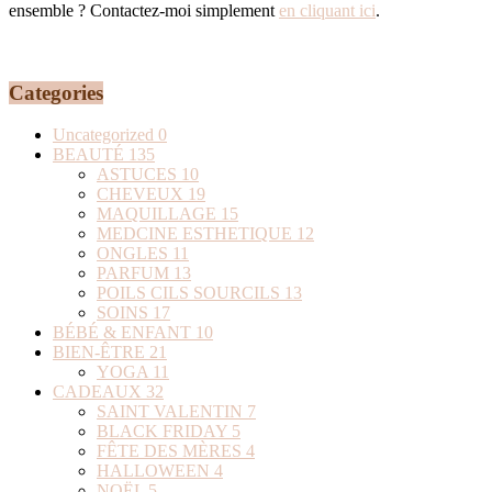
ensemble ? Contactez-moi simplement
en cliquant ici
.
Categories
Uncategorized
0
BEAUTÉ
135
ASTUCES
10
CHEVEUX
19
MAQUILLAGE
15
MEDCINE ESTHETIQUE
12
ONGLES
11
PARFUM
13
POILS CILS SOURCILS
13
SOINS
17
BÉBÉ & ENFANT
10
BIEN-ÊTRE
21
YOGA
11
CADEAUX
32
SAINT VALENTIN
7
BLACK FRIDAY
5
FÊTE DES MÈRES
4
HALLOWEEN
4
NOËL
5