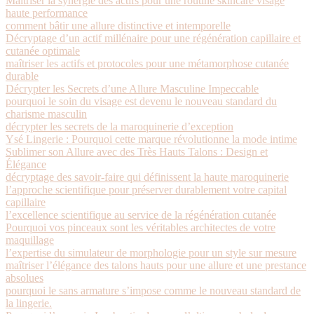
Maîtriser la synergie des actifs pour une routine skincare visage
haute performance
comment bâtir une allure distinctive et intemporelle
Décryptage d’un actif millénaire pour une régénération capillaire et
cutanée optimale
maîtriser les actifs et protocoles pour une métamorphose cutanée
durable
Décrypter les Secrets d’une Allure Masculine Impeccable
pourquoi le soin du visage est devenu le nouveau standard du
charisme masculin
décrypter les secrets de la maroquinerie d’exception
Ysé Lingerie : Pourquoi cette marque révolutionne la mode intime
Sublimer son Allure avec des Très Hauts Talons : Design et
Élégance
décryptage des savoir-faire qui définissent la haute maroquinerie
l’approche scientifique pour préserver durablement votre capital
capillaire
l’excellence scientifique au service de la régénération cutanée
Pourquoi vos pinceaux sont les véritables architectes de votre
maquillage
l’expertise du simulateur de morphologie pour un style sur mesure
maîtriser l’élégance des talons hauts pour une allure et une prestance
absolues
pourquoi le sans armature s’impose comme le nouveau standard de
la lingerie.