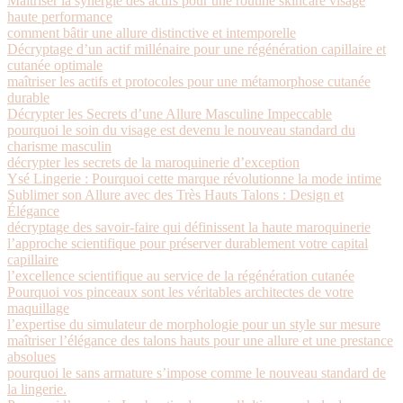
Maîtriser la synergie des actifs pour une routine skincare visage
haute performance
comment bâtir une allure distinctive et intemporelle
Décryptage d’un actif millénaire pour une régénération capillaire et
cutanée optimale
maîtriser les actifs et protocoles pour une métamorphose cutanée
durable
Décrypter les Secrets d’une Allure Masculine Impeccable
pourquoi le soin du visage est devenu le nouveau standard du
charisme masculin
décrypter les secrets de la maroquinerie d’exception
Ysé Lingerie : Pourquoi cette marque révolutionne la mode intime
Sublimer son Allure avec des Très Hauts Talons : Design et
Élégance
décryptage des savoir-faire qui définissent la haute maroquinerie
l’approche scientifique pour préserver durablement votre capital
capillaire
l’excellence scientifique au service de la régénération cutanée
Pourquoi vos pinceaux sont les véritables architectes de votre
maquillage
l’expertise du simulateur de morphologie pour un style sur mesure
maîtriser l’élégance des talons hauts pour une allure et une prestance
absolues
pourquoi le sans armature s’impose comme le nouveau standard de
la lingerie.