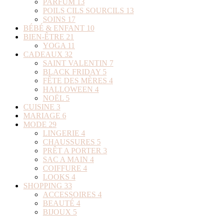
PARFUM
13
POILS CILS SOURCILS
13
SOINS
17
BÉBÉ & ENFANT
10
BIEN-ÊTRE
21
YOGA
11
CADEAUX
32
SAINT VALENTIN
7
BLACK FRIDAY
5
FÊTE DES MÈRES
4
HALLOWEEN
4
NOËL
5
CUISINE
3
MARIAGE
6
MODE
29
LINGERIE
4
CHAUSSURES
5
PRÊT A PORTER
3
SAC A MAIN
4
COIFFURE
4
LOOKS
4
SHOPPING
33
ACCESSOIRES
4
BEAUTÉ
4
BIJOUX
5