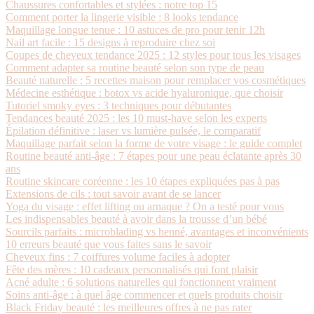
Chaussures confortables et stylées : notre top 15
Comment porter la lingerie visible : 8 looks tendance
Maquillage longue tenue : 10 astuces de pro pour tenir 12h
Nail art facile : 15 designs à reproduire chez soi
Coupes de cheveux tendance 2025 : 12 styles pour tous les visages
Comment adapter sa routine beauté selon son type de peau
Beauté naturelle : 5 recettes maison pour remplacer vos cosmétiques
Médecine esthétique : botox vs acide hyaluronique, que choisir
Tutoriel smoky eyes : 3 techniques pour débutantes
Tendances beauté 2025 : les 10 must-have selon les experts
Épilation définitive : laser vs lumière pulsée, le comparatif
Maquillage parfait selon la forme de votre visage : le guide complet
Routine beauté anti-âge : 7 étapes pour une peau éclatante après 30
ans
Routine skincare coréenne : les 10 étapes expliquées pas à pas
Extensions de cils : tout savoir avant de se lancer
Yoga du visage : effet lifting ou arnaque ? On a testé pour vous
Les indispensables beauté à avoir dans la trousse d’un bébé
Sourcils parfaits : microblading vs henné, avantages et inconvénients
10 erreurs beauté que vous faites sans le savoir
Cheveux fins : 7 coiffures volume faciles à adopter
Fête des mères : 10 cadeaux personnalisés qui font plaisir
Acné adulte : 6 solutions naturelles qui fonctionnent vraiment
Soins anti-âge : à quel âge commencer et quels produits choisir
Black Friday beauté : les meilleures offres à ne pas rater