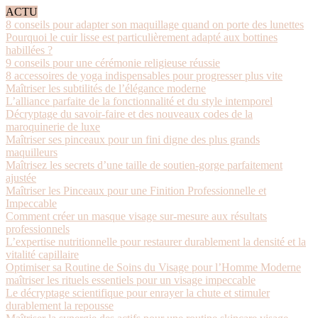
ACTU
8 conseils pour adapter son maquillage quand on porte des lunettes
Pourquoi le cuir lisse est particulièrement adapté aux bottines
habillées ?
9 conseils pour une cérémonie religieuse réussie
8 accessoires de yoga indispensables pour progresser plus vite
Maîtriser les subtilités de l’élégance moderne
L’alliance parfaite de la fonctionnalité et du style intemporel
Décryptage du savoir-faire et des nouveaux codes de la
maroquinerie de luxe
Maîtriser ses pinceaux pour un fini digne des plus grands
maquilleurs
Maîtrisez les secrets d’une taille de soutien-gorge parfaitement
ajustée
Maîtriser les Pinceaux pour une Finition Professionnelle et
Impeccable
Comment créer un masque visage sur-mesure aux résultats
professionnels
L’expertise nutritionnelle pour restaurer durablement la densité et la
vitalité capillaire
Optimiser sa Routine de Soins du Visage pour l’Homme Moderne
maîtriser les rituels essentiels pour un visage impeccable
Le décryptage scientifique pour enrayer la chute et stimuler
durablement la repousse