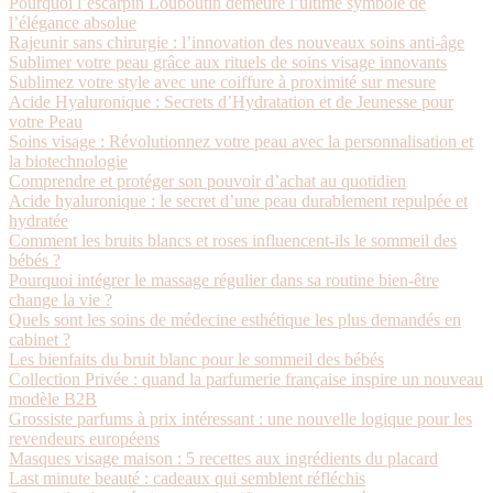
Pourquoi l’escarpin Louboutin demeure l’ultime symbole de
l’élégance absolue
Rajeunir sans chirurgie : l’innovation des nouveaux soins anti-âge
Sublimer votre peau grâce aux rituels de soins visage innovants
Sublimez votre style avec une coiffure à proximité sur mesure
Acide Hyaluronique : Secrets d’Hydratation et de Jeunesse pour
votre Peau
Soins visage : Révolutionnez votre peau avec la personnalisation et
la biotechnologie
Comprendre et protéger son pouvoir d’achat au quotidien
Acide hyaluronique : le secret d’une peau durablement repulpée et
hydratée
Comment les bruits blancs et roses influencent-ils le sommeil des
bébés ?
Pourquoi intégrer le massage régulier dans sa routine bien-être
change la vie ?
Quels sont les soins de médecine esthétique les plus demandés en
cabinet ?
Les bienfaits du bruit blanc pour le sommeil des bébés
Collection Privée : quand la parfumerie française inspire un nouveau
modèle B2B
Grossiste parfums à prix intéressant : une nouvelle logique pour les
revendeurs européens
Masques visage maison : 5 recettes aux ingrédients du placard
Last minute beauté : cadeaux qui semblent réfléchis