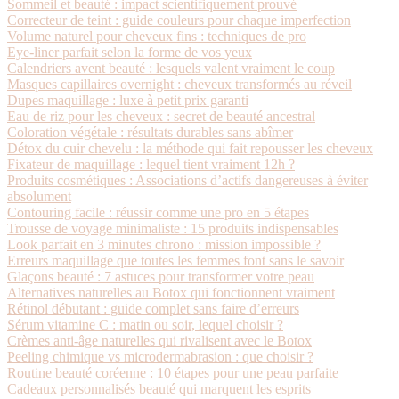
Sommeil et beauté : impact scientifiquement prouvé
Correcteur de teint : guide couleurs pour chaque imperfection
Volume naturel pour cheveux fins : techniques de pro
Eye-liner parfait selon la forme de vos yeux
Calendriers avent beauté : lesquels valent vraiment le coup
Masques capillaires overnight : cheveux transformés au réveil
Dupes maquillage : luxe à petit prix garanti
Eau de riz pour les cheveux : secret de beauté ancestral
Coloration végétale : résultats durables sans abîmer
Détox du cuir chevelu : la méthode qui fait repousser les cheveux
Fixateur de maquillage : lequel tient vraiment 12h ?
Produits cosmétiques : Associations d’actifs dangereuses à éviter
absolument
Contouring facile : réussir comme une pro en 5 étapes
Trousse de voyage minimaliste : 15 produits indispensables
Look parfait en 3 minutes chrono : mission impossible ?
Erreurs maquillage que toutes les femmes font sans le savoir
Glaçons beauté : 7 astuces pour transformer votre peau
Alternatives naturelles au Botox qui fonctionnent vraiment
Rétinol débutant : guide complet sans faire d’erreurs
Sérum vitamine C : matin ou soir, lequel choisir ?
Crèmes anti-âge naturelles qui rivalisent avec le Botox
Peeling chimique vs microdermabrasion : que choisir ?
Routine beauté coréenne : 10 étapes pour une peau parfaite
Cadeaux personnalisés beauté qui marquent les esprits