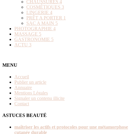
CHAUSSURES
4
COSMÉTIQUES
3
LINGERIE
4
PRÊT A PORTER
1
SAC A MAIN
5
PHOTOGRAPHIE
4
MASSAGE
5
GASTRONOMIE
5
ACTU
3
MENU
Accueil
Publier un article
Annuaire
Mentions Légales
Signaler un contenu illicite
Contact
ASTUCES BEAUTÉ
maîtriser les actifs et protocoles pour une métamorphose
cutanée durable