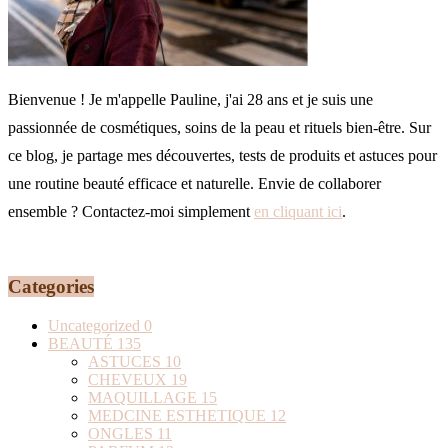
Bienvenue ! Je m'appelle Pauline, j'ai 28 ans et je suis une
passionnée de cosmétiques, soins de la peau et rituels bien-être. Sur
ce blog, je partage mes découvertes, tests de produits et astuces pour
une routine beauté efficace et naturelle. Envie de collaborer
ensemble ? Contactez-moi simplement
en cliquant ici
.
Categories
Uncategorized
0
BEAUTÉ
135
ASTUCES
10
CHEVEUX
19
MAQUILLAGE
15
MEDCINE ESTHETIQUE
12
ONGLES
11