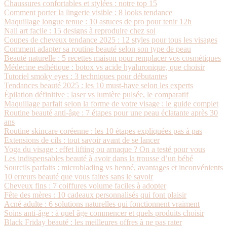
Chaussures confortables et stylées : notre top 15
Comment porter la lingerie visible : 8 looks tendance
Maquillage longue tenue : 10 astuces de pro pour tenir 12h
Nail art facile : 15 designs à reproduire chez soi
Coupes de cheveux tendance 2025 : 12 styles pour tous les visages
Comment adapter sa routine beauté selon son type de peau
Beauté naturelle : 5 recettes maison pour remplacer vos cosmétiques
Médecine esthétique : botox vs acide hyaluronique, que choisir
Tutoriel smoky eyes : 3 techniques pour débutantes
Tendances beauté 2025 : les 10 must-have selon les experts
Épilation définitive : laser vs lumière pulsée, le comparatif
Maquillage parfait selon la forme de votre visage : le guide complet
Routine beauté anti-âge : 7 étapes pour une peau éclatante après 30
ans
Routine skincare coréenne : les 10 étapes expliquées pas à pas
Extensions de cils : tout savoir avant de se lancer
Yoga du visage : effet lifting ou arnaque ? On a testé pour vous
Les indispensables beauté à avoir dans la trousse d’un bébé
Sourcils parfaits : microblading vs henné, avantages et inconvénients
10 erreurs beauté que vous faites sans le savoir
Cheveux fins : 7 coiffures volume faciles à adopter
Fête des mères : 10 cadeaux personnalisés qui font plaisir
Acné adulte : 6 solutions naturelles qui fonctionnent vraiment
Soins anti-âge : à quel âge commencer et quels produits choisir
Black Friday beauté : les meilleures offres à ne pas rater