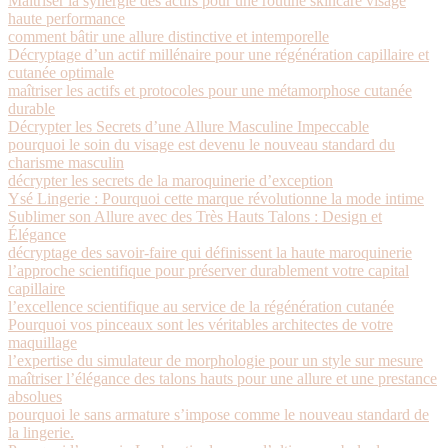
Maîtriser la synergie des actifs pour une routine skincare visage
haute performance
comment bâtir une allure distinctive et intemporelle
Décryptage d’un actif millénaire pour une régénération capillaire et
cutanée optimale
maîtriser les actifs et protocoles pour une métamorphose cutanée
durable
Décrypter les Secrets d’une Allure Masculine Impeccable
pourquoi le soin du visage est devenu le nouveau standard du
charisme masculin
décrypter les secrets de la maroquinerie d’exception
Ysé Lingerie : Pourquoi cette marque révolutionne la mode intime
Sublimer son Allure avec des Très Hauts Talons : Design et
Élégance
décryptage des savoir-faire qui définissent la haute maroquinerie
l’approche scientifique pour préserver durablement votre capital
capillaire
l’excellence scientifique au service de la régénération cutanée
Pourquoi vos pinceaux sont les véritables architectes de votre
maquillage
l’expertise du simulateur de morphologie pour un style sur mesure
maîtriser l’élégance des talons hauts pour une allure et une prestance
absolues
pourquoi le sans armature s’impose comme le nouveau standard de
la lingerie.