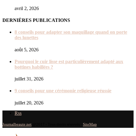
avril 2, 2026
DERNIÈRES PUBLICATIONS
8 conseils pour adapter son maquillage quand on porte
des lunettes
août 5, 2026
Pourquoi le cuir lisse est particulièrement adapté aux
bottines habillées ?
juillet 31, 2026
9 conseils pour une cérémonie religieuse réussie
juillet 20, 2026
Rss
Journalbeaute.net
@2017 - Tous droits réservés -
SiteMap