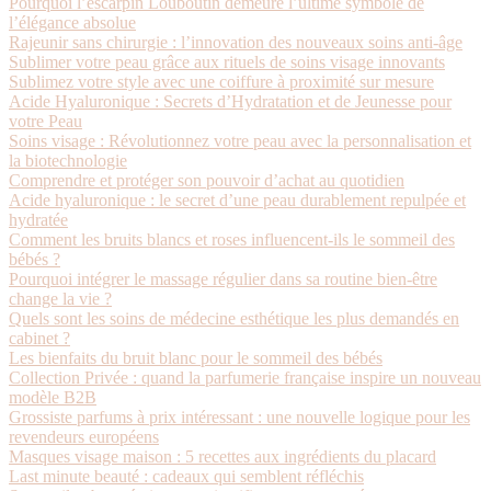
Pourquoi l’escarpin Louboutin demeure l’ultime symbole de
l’élégance absolue
Rajeunir sans chirurgie : l’innovation des nouveaux soins anti-âge
Sublimer votre peau grâce aux rituels de soins visage innovants
Sublimez votre style avec une coiffure à proximité sur mesure
Acide Hyaluronique : Secrets d’Hydratation et de Jeunesse pour
votre Peau
Soins visage : Révolutionnez votre peau avec la personnalisation et
la biotechnologie
Comprendre et protéger son pouvoir d’achat au quotidien
Acide hyaluronique : le secret d’une peau durablement repulpée et
hydratée
Comment les bruits blancs et roses influencent-ils le sommeil des
bébés ?
Pourquoi intégrer le massage régulier dans sa routine bien-être
change la vie ?
Quels sont les soins de médecine esthétique les plus demandés en
cabinet ?
Les bienfaits du bruit blanc pour le sommeil des bébés
Collection Privée : quand la parfumerie française inspire un nouveau
modèle B2B
Grossiste parfums à prix intéressant : une nouvelle logique pour les
revendeurs européens
Masques visage maison : 5 recettes aux ingrédients du placard
Last minute beauté : cadeaux qui semblent réfléchis