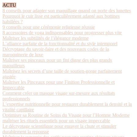
ACTU
8 conseils pour adapter son maquillage quand on porte des lunettes
Pourquoi le cuir lisse est particulièrement adapté aux bottines
habillées ?
9 conseils pour une cérémonie religieuse réussie
8 accessoires de yoga indispensables pour progresser plus vite
Maîtriser les subtilités de l’élégance moderne
L’alliance parfaite de la fonctionnalité et du style intemporel
Décryptage du savoir-faire et des nouveaux codes de la
maroquinerie de luxe
Maîtriser ses pinceaux pour un fini digne des plus grands
maquilleurs
Maîtrisez les secrets d’une taille de soutien-gorge parfaitement
ajustée
Maîtriser les Pinceaux pour une Finition Professionnelle et
Impeccable
Comment créer un masque visage sur-mesure aux résultats
professionnels
L’expertise nutritionnelle pour restaurer durablement la densité et la
vitalité capillaire
Optimiser sa Routine de Soins du Visage pour l’Homme Moderne
maîtriser les rituels essentiels pour un visage impeccable
Le décryptage scientifique pour enrayer la chute et stimuler
durablement la repousse