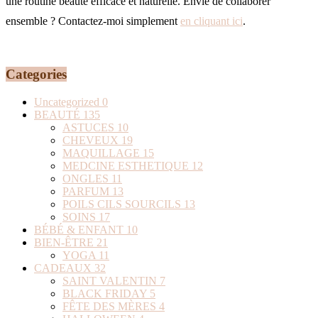
une routine beauté efficace et naturelle. Envie de collaborer
ensemble ? Contactez-moi simplement
en cliquant ici
.
Categories
Uncategorized
0
BEAUTÉ
135
ASTUCES
10
CHEVEUX
19
MAQUILLAGE
15
MEDCINE ESTHETIQUE
12
ONGLES
11
PARFUM
13
POILS CILS SOURCILS
13
SOINS
17
BÉBÉ & ENFANT
10
BIEN-ÊTRE
21
YOGA
11
CADEAUX
32
SAINT VALENTIN
7
BLACK FRIDAY
5
FÊTE DES MÈRES
4