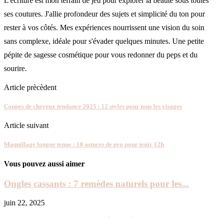
L'écriture est mon terrain de jeu pour explorer la beauté sous toutes
ses coutures. J'allie profondeur des sujets et simplicité du ton pour
rester à vos côtés. Mes expériences nourrissent une vision du soin
sans complexe, idéale pour s'évader quelques minutes. Une petite
pépite de sagesse cosmétique pour vous redonner du peps et du
sourire.
Article prècèdent
Coupes de cheveux tendance 2025 : 12 styles pour tous les visages
Article suivant
Maquillage longue tenue : 10 astuces de pro pour tenir 12h
Vous pouvez aussi aimer
Ongles cassants : 7 remèdes naturels pour les...
juin 22, 2025