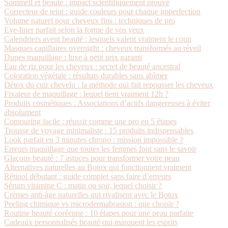
Sommeil et beauté : impact scientifiquement prouvé
Correcteur de teint : guide couleurs pour chaque imperfection
Volume naturel pour cheveux fins : techniques de pro
Eye-liner parfait selon la forme de vos yeux
Calendriers avent beauté : lesquels valent vraiment le coup
Masques capillaires overnight : cheveux transformés au réveil
Dupes maquillage : luxe à petit prix garanti
Eau de riz pour les cheveux : secret de beauté ancestral
Coloration végétale : résultats durables sans abîmer
Détox du cuir chevelu : la méthode qui fait repousser les cheveux
Fixateur de maquillage : lequel tient vraiment 12h ?
Produits cosmétiques : Associations d’actifs dangereuses à éviter
absolument
Contouring facile : réussir comme une pro en 5 étapes
Trousse de voyage minimaliste : 15 produits indispensables
Look parfait en 3 minutes chrono : mission impossible ?
Erreurs maquillage que toutes les femmes font sans le savoir
Glaçons beauté : 7 astuces pour transformer votre peau
Alternatives naturelles au Botox qui fonctionnent vraiment
Rétinol débutant : guide complet sans faire d’erreurs
Sérum vitamine C : matin ou soir, lequel choisir ?
Crèmes anti-âge naturelles qui rivalisent avec le Botox
Peeling chimique vs microdermabrasion : que choisir ?
Routine beauté coréenne : 10 étapes pour une peau parfaite
Cadeaux personnalisés beauté qui marquent les esprits