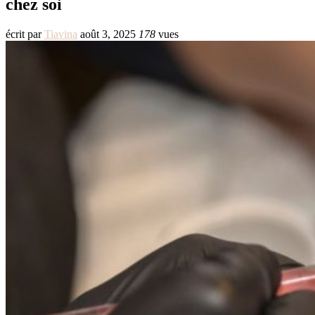
chez soi
écrit par
Tiavina
août 3, 2025
178
vues