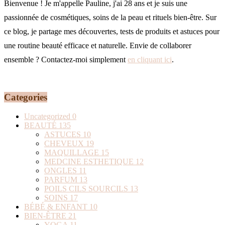
Bienvenue ! Je m'appelle Pauline, j'ai 28 ans et je suis une
passionnée de cosmétiques, soins de la peau et rituels bien-être. Sur
ce blog, je partage mes découvertes, tests de produits et astuces pour
une routine beauté efficace et naturelle. Envie de collaborer
ensemble ? Contactez-moi simplement
en cliquant ici
.
Categories
Uncategorized
0
BEAUTÉ
135
ASTUCES
10
CHEVEUX
19
MAQUILLAGE
15
MEDCINE ESTHETIQUE
12
ONGLES
11
PARFUM
13
POILS CILS SOURCILS
13
SOINS
17
BÉBÉ & ENFANT
10
BIEN-ÊTRE
21
YOGA
11