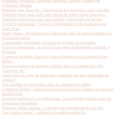
Pourquoi l’escarpin Louboutin demeure l’ultime symbole de
l’élégance absolue
Rajeunir sans chirurgie : l’innovation des nouveaux soins anti-âge
Sublimer votre peau grâce aux rituels de soins visage innovants
Sublimez votre style avec une coiffure à proximité sur mesure
Acide Hyaluronique : Secrets d’Hydratation et de Jeunesse pour
votre Peau
Soins visage : Révolutionnez votre peau avec la personnalisation et
la biotechnologie
Comprendre et protéger son pouvoir d’achat au quotidien
Acide hyaluronique : le secret d’une peau durablement repulpée et
hydratée
Comment les bruits blancs et roses influencent-ils le sommeil des
bébés ?
Pourquoi intégrer le massage régulier dans sa routine bien-être
change la vie ?
Quels sont les soins de médecine esthétique les plus demandés en
cabinet ?
Les bienfaits du bruit blanc pour le sommeil des bébés
Collection Privée : quand la parfumerie française inspire un nouveau
modèle B2B
Grossiste parfums à prix intéressant : une nouvelle logique pour les
revendeurs européens
Masques visage maison : 5 recettes aux ingrédients du placard
Last minute beauté : cadeaux qui semblent réfléchis