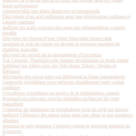
Maîtriser la synergie des actifs pour une routine skincare visage
haute performance
comment bâtir une allure distinctive et intemporelle
Décryptage d’un actif millénaire pour une régénération capillaire et
cutanée optimale
maîtriser les actifs et protocoles pour une métamorphose cutanée
durable
Décrypter les Secrets d’une Allure Masculine Impeccable
pourquoi le soin du visage est devenu le nouveau standard du
charisme masculin
décrypter les secrets de la maroquinerie d’exception
Ysé Lingerie : Pourquoi cette marque révolutionne la mode intime
Sublimer son Allure avec des Très Hauts Talons : Design et
Élégance
décryptage des savoir-faire qui définissent la haute maroquinerie
l’approche scientifique pour préserver durablement votre capital
capillaire
l’excellence scientifique au service de la régénération cutanée
Pourquoi vos pinceaux sont les véritables architectes de votre
maquillage
l’expertise du simulateur de morphologie pour un style sur mesure
maîtriser l’élégance des talons hauts pour une allure et une prestance
absolues
pourquoi le sans armature s’impose comme le nouveau standard de
la lingerie.