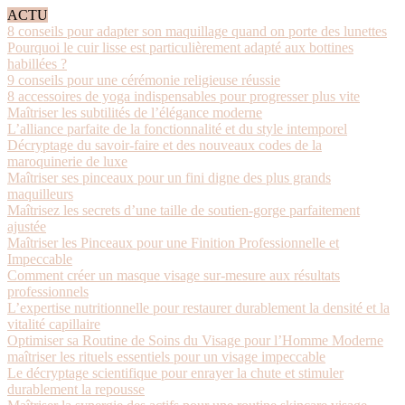
ACTU
8 conseils pour adapter son maquillage quand on porte des lunettes
Pourquoi le cuir lisse est particulièrement adapté aux bottines
habillées ?
9 conseils pour une cérémonie religieuse réussie
8 accessoires de yoga indispensables pour progresser plus vite
Maîtriser les subtilités de l’élégance moderne
L’alliance parfaite de la fonctionnalité et du style intemporel
Décryptage du savoir-faire et des nouveaux codes de la
maroquinerie de luxe
Maîtriser ses pinceaux pour un fini digne des plus grands
maquilleurs
Maîtrisez les secrets d’une taille de soutien-gorge parfaitement
ajustée
Maîtriser les Pinceaux pour une Finition Professionnelle et
Impeccable
Comment créer un masque visage sur-mesure aux résultats
professionnels
L’expertise nutritionnelle pour restaurer durablement la densité et la
vitalité capillaire
Optimiser sa Routine de Soins du Visage pour l’Homme Moderne
maîtriser les rituels essentiels pour un visage impeccable
Le décryptage scientifique pour enrayer la chute et stimuler
durablement la repousse