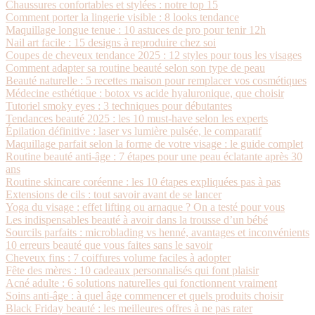
Chaussures confortables et stylées : notre top 15
Comment porter la lingerie visible : 8 looks tendance
Maquillage longue tenue : 10 astuces de pro pour tenir 12h
Nail art facile : 15 designs à reproduire chez soi
Coupes de cheveux tendance 2025 : 12 styles pour tous les visages
Comment adapter sa routine beauté selon son type de peau
Beauté naturelle : 5 recettes maison pour remplacer vos cosmétiques
Médecine esthétique : botox vs acide hyaluronique, que choisir
Tutoriel smoky eyes : 3 techniques pour débutantes
Tendances beauté 2025 : les 10 must-have selon les experts
Épilation définitive : laser vs lumière pulsée, le comparatif
Maquillage parfait selon la forme de votre visage : le guide complet
Routine beauté anti-âge : 7 étapes pour une peau éclatante après 30
ans
Routine skincare coréenne : les 10 étapes expliquées pas à pas
Extensions de cils : tout savoir avant de se lancer
Yoga du visage : effet lifting ou arnaque ? On a testé pour vous
Les indispensables beauté à avoir dans la trousse d’un bébé
Sourcils parfaits : microblading vs henné, avantages et inconvénients
10 erreurs beauté que vous faites sans le savoir
Cheveux fins : 7 coiffures volume faciles à adopter
Fête des mères : 10 cadeaux personnalisés qui font plaisir
Acné adulte : 6 solutions naturelles qui fonctionnent vraiment
Soins anti-âge : à quel âge commencer et quels produits choisir
Black Friday beauté : les meilleures offres à ne pas rater