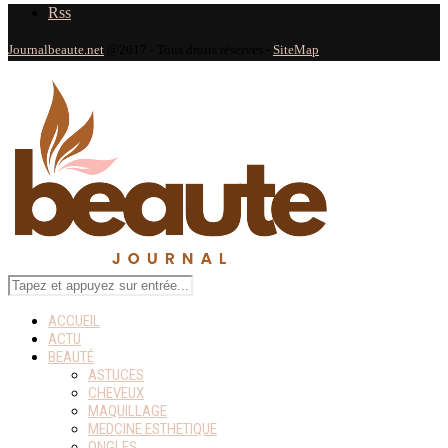
Rss
Journalbeaute.net
@2017 - Tous droits réservés -
SiteMap
ACCUEIL
ACTU
BEAUTÉ
ASTUCES
CHEVEUX
MAQUILLAGE
MEDCINE ESTHETIQUE
ONGLES