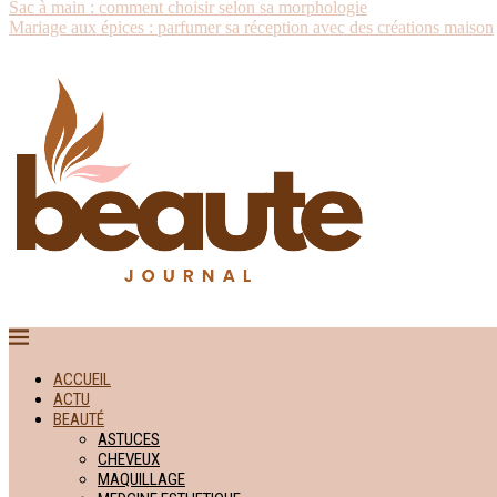
Sac à main : comment choisir selon sa morphologie
Mariage aux épices : parfumer sa réception avec des créations maison
ACCUEIL
ACTU
BEAUTÉ
ASTUCES
CHEVEUX
MAQUILLAGE