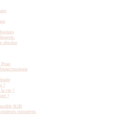
aire
age
absolues
ingerie.
e absolue
e Peau
 biotechnologie
dratée
s ?
la vie ?
net ?
u modèle B2B
revendeurs européens