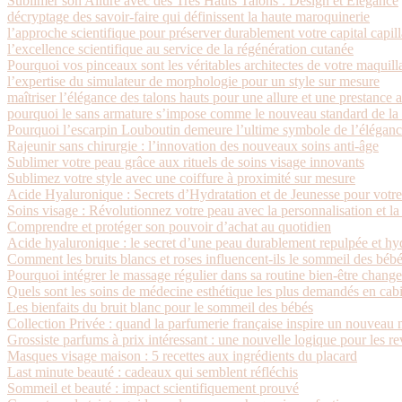
Sublimer son Allure avec des Très Hauts Talons : Design et Élégance
décryptage des savoir-faire qui définissent la haute maroquinerie
l’approche scientifique pour préserver durablement votre capital capill
l’excellence scientifique au service de la régénération cutanée
Pourquoi vos pinceaux sont les véritables architectes de votre maquill
l’expertise du simulateur de morphologie pour un style sur mesure
maîtriser l’élégance des talons hauts pour une allure et une prestance 
pourquoi le sans armature s’impose comme le nouveau standard de la l
Pourquoi l’escarpin Louboutin demeure l’ultime symbole de l’éléganc
Rajeunir sans chirurgie : l’innovation des nouveaux soins anti-âge
Sublimer votre peau grâce aux rituels de soins visage innovants
Sublimez votre style avec une coiffure à proximité sur mesure
Acide Hyaluronique : Secrets d’Hydratation et de Jeunesse pour votr
Soins visage : Révolutionnez votre peau avec la personnalisation et la
Comprendre et protéger son pouvoir d’achat au quotidien
Acide hyaluronique : le secret d’une peau durablement repulpée et hy
Comment les bruits blancs et roses influencent-ils le sommeil des bébé
Pourquoi intégrer le massage régulier dans sa routine bien-être change 
Quels sont les soins de médecine esthétique les plus demandés en cabi
Les bienfaits du bruit blanc pour le sommeil des bébés
Collection Privée : quand la parfumerie française inspire un nouvea
Grossiste parfums à prix intéressant : une nouvelle logique pour les 
Masques visage maison : 5 recettes aux ingrédients du placard
Last minute beauté : cadeaux qui semblent réfléchis
Sommeil et beauté : impact scientifiquement prouvé