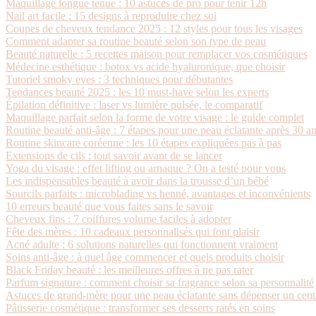
Maquillage longue tenue : 10 astuces de pro pour tenir 12h
Nail art facile : 15 designs à reproduire chez soi
Coupes de cheveux tendance 2025 : 12 styles pour tous les visages
Comment adapter sa routine beauté selon son type de peau
Beauté naturelle : 5 recettes maison pour remplacer vos cosmétiques
Médecine esthétique : botox vs acide hyaluronique, que choisir
Tutoriel smoky eyes : 3 techniques pour débutantes
Tendances beauté 2025 : les 10 must-have selon les experts
Épilation définitive : laser vs lumière pulsée, le comparatif
Maquillage parfait selon la forme de votre visage : le guide complet
Routine beauté anti-âge : 7 étapes pour une peau éclatante après 30 a
Routine skincare coréenne : les 10 étapes expliquées pas à pas
Extensions de cils : tout savoir avant de se lancer
Yoga du visage : effet lifting ou arnaque ? On a testé pour vous
Les indispensables beauté à avoir dans la trousse d’un bébé
Sourcils parfaits : microblading vs henné, avantages et inconvénients
10 erreurs beauté que vous faites sans le savoir
Cheveux fins : 7 coiffures volume faciles à adopter
Fête des mères : 10 cadeaux personnalisés qui font plaisir
Acné adulte : 6 solutions naturelles qui fonctionnent vraiment
Soins anti-âge : à quel âge commencer et quels produits choisir
Black Friday beauté : les meilleures offres à ne pas rater
Parfum signature : comment choisir sa fragrance selon sa personnalité
Astuces de grand-mère pour une peau éclatante sans dépenser un cen
Pâtisserie cosmétique : transformer ses desserts ratés en soins