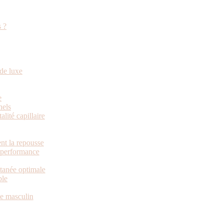
s ?
de luxe
e
nels
alité capillaire
nt la repousse
e performance
utanée optimale
ble
me masculin