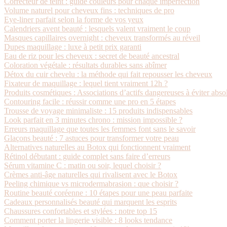
Correcteur de teint : guide couleurs pour chaque imperfection
Volume naturel pour cheveux fins : techniques de pro
Eye-liner parfait selon la forme de vos yeux
Calendriers avent beauté : lesquels valent vraiment le coup
Masques capillaires overnight : cheveux transformés au réveil
Dupes maquillage : luxe à petit prix garanti
Eau de riz pour les cheveux : secret de beauté ancestral
Coloration végétale : résultats durables sans abîmer
Détox du cuir chevelu : la méthode qui fait repousser les cheveux
Fixateur de maquillage : lequel tient vraiment 12h ?
Produits cosmétiques : Associations d’actifs dangereuses à éviter abs
Contouring facile : réussir comme une pro en 5 étapes
Trousse de voyage minimaliste : 15 produits indispensables
Look parfait en 3 minutes chrono : mission impossible ?
Erreurs maquillage que toutes les femmes font sans le savoir
Glaçons beauté : 7 astuces pour transformer votre peau
Alternatives naturelles au Botox qui fonctionnent vraiment
Rétinol débutant : guide complet sans faire d’erreurs
Sérum vitamine C : matin ou soir, lequel choisir ?
Crèmes anti-âge naturelles qui rivalisent avec le Botox
Peeling chimique vs microdermabrasion : que choisir ?
Routine beauté coréenne : 10 étapes pour une peau parfaite
Cadeaux personnalisés beauté qui marquent les esprits
Chaussures confortables et stylées : notre top 15
Comment porter la lingerie visible : 8 looks tendance