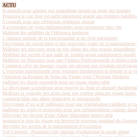
ACTU
8 conseils pour adapter son maquillage quand on porte des lunettes
Pourquoi le cuir lisse est particulièrement adapté aux bottines habillée
9 conseils pour une cérémonie religieuse réussie
8 accessoires de yoga indispensables pour progresser plus vite
Maîtriser les subtilités de l’élégance moderne
L’alliance parfaite de la fonctionnalité et du style intemporel
Décryptage du savoir-faire et des nouveaux codes de la maroquinerie 
Maîtriser ses pinceaux pour un fini digne des plus grands maquilleurs
Maîtrisez les secrets d’une taille de soutien-gorge parfaitement ajustée
Maîtriser les Pinceaux pour une Finition Professionnelle et Impeccabl
Comment créer un masque visage sur-mesure aux résultats profession
L’expertise nutritionnelle pour restaurer durablement la densité et la vit
Optimiser sa Routine de Soins du Visage pour l’Homme Moderne
maîtriser les rituels essentiels pour un visage impeccable
Le décryptage scientifique pour enrayer la chute et stimuler durableme
Maîtriser la synergie des actifs pour une routine skincare visage haut
comment bâtir une allure distinctive et intemporelle
Décryptage d’un actif millénaire pour une régénération capillaire et c
maîtriser les actifs et protocoles pour une métamorphose cutanée dura
Décrypter les Secrets d’une Allure Masculine Impeccable
pourquoi le soin du visage est devenu le nouveau standard du charis
décrypter les secrets de la maroquinerie d’exception
Ysé Lingerie : Pourquoi cette marque révolutionne la mode intime