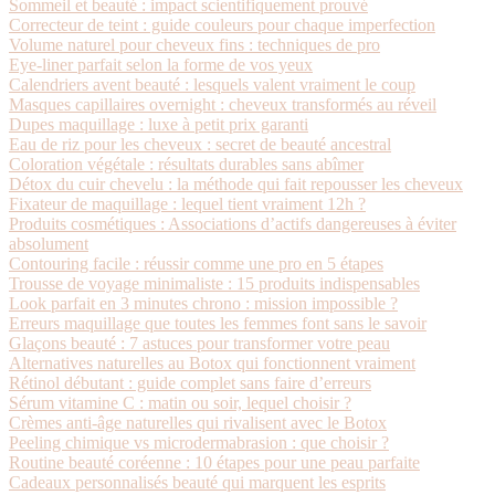
Sommeil et beauté : impact scientifiquement prouvé
Correcteur de teint : guide couleurs pour chaque imperfection
Volume naturel pour cheveux fins : techniques de pro
Eye-liner parfait selon la forme de vos yeux
Calendriers avent beauté : lesquels valent vraiment le coup
Masques capillaires overnight : cheveux transformés au réveil
Dupes maquillage : luxe à petit prix garanti
Eau de riz pour les cheveux : secret de beauté ancestral
Coloration végétale : résultats durables sans abîmer
Détox du cuir chevelu : la méthode qui fait repousser les cheveux
Fixateur de maquillage : lequel tient vraiment 12h ?
Produits cosmétiques : Associations d’actifs dangereuses à éviter
absolument
Contouring facile : réussir comme une pro en 5 étapes
Trousse de voyage minimaliste : 15 produits indispensables
Look parfait en 3 minutes chrono : mission impossible ?
Erreurs maquillage que toutes les femmes font sans le savoir
Glaçons beauté : 7 astuces pour transformer votre peau
Alternatives naturelles au Botox qui fonctionnent vraiment
Rétinol débutant : guide complet sans faire d’erreurs
Sérum vitamine C : matin ou soir, lequel choisir ?
Crèmes anti-âge naturelles qui rivalisent avec le Botox
Peeling chimique vs microdermabrasion : que choisir ?
Routine beauté coréenne : 10 étapes pour une peau parfaite
Cadeaux personnalisés beauté qui marquent les esprits