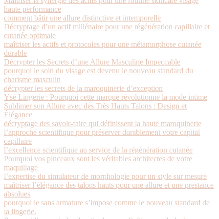
Maîtriser la synergie des actifs pour une routine skincare visage
haute performance
comment bâtir une allure distinctive et intemporelle
Décryptage d’un actif millénaire pour une régénération capillaire et
cutanée optimale
maîtriser les actifs et protocoles pour une métamorphose cutanée
durable
Décrypter les Secrets d’une Allure Masculine Impeccable
pourquoi le soin du visage est devenu le nouveau standard du
charisme masculin
décrypter les secrets de la maroquinerie d’exception
Ysé Lingerie : Pourquoi cette marque révolutionne la mode intime
Sublimer son Allure avec des Très Hauts Talons : Design et
Élégance
décryptage des savoir-faire qui définissent la haute maroquinerie
l’approche scientifique pour préserver durablement votre capital
capillaire
l’excellence scientifique au service de la régénération cutanée
Pourquoi vos pinceaux sont les véritables architectes de votre
maquillage
l’expertise du simulateur de morphologie pour un style sur mesure
maîtriser l’élégance des talons hauts pour une allure et une prestance
absolues
pourquoi le sans armature s’impose comme le nouveau standard de
la lingerie.