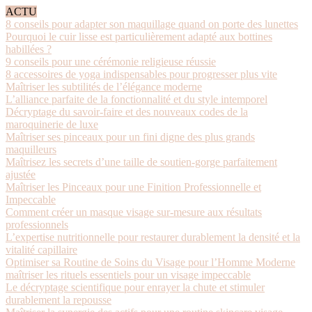
ACTU
8 conseils pour adapter son maquillage quand on porte des lunettes
Pourquoi le cuir lisse est particulièrement adapté aux bottines
habillées ?
9 conseils pour une cérémonie religieuse réussie
8 accessoires de yoga indispensables pour progresser plus vite
Maîtriser les subtilités de l’élégance moderne
L’alliance parfaite de la fonctionnalité et du style intemporel
Décryptage du savoir-faire et des nouveaux codes de la
maroquinerie de luxe
Maîtriser ses pinceaux pour un fini digne des plus grands
maquilleurs
Maîtrisez les secrets d’une taille de soutien-gorge parfaitement
ajustée
Maîtriser les Pinceaux pour une Finition Professionnelle et
Impeccable
Comment créer un masque visage sur-mesure aux résultats
professionnels
L’expertise nutritionnelle pour restaurer durablement la densité et la
vitalité capillaire
Optimiser sa Routine de Soins du Visage pour l’Homme Moderne
maîtriser les rituels essentiels pour un visage impeccable
Le décryptage scientifique pour enrayer la chute et stimuler
durablement la repousse