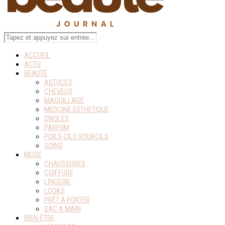
ACCUEIL
ACTU
BEAUTÉ
ASTUCES
CHEVEUX
MAQUILLAGE
MEDCINE ESTHETIQUE
ONGLES
PARFUM
POILS CILS SOURCILS
SOINS
MODE
CHAUSSURES
COIFFURE
LINGERIE
LOOKS
PRÊT A PORTER
SAC A MAIN
BIEN-ÊTRE