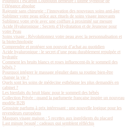
Pourquoi l’escarpin Louboutin demeure l’ultime symbole de
l’élégance absolue
Rajeunir sans chirurgie : l’innovation des nouveaux soins anti-âge
Sublimer votre peau grâce aux rituels de soins visage innovants
Sublimez votre style avec une coiffure à proximité sur mesure
Acide Hyaluronique : Secrets d’Hydratation et de Jeunesse pour
votre Peau
Soins visage : Révolutionnez votre peau avec la personnalisation et
la biotechnologie
Comprendre et protéger son pouvoir d’achat au quotidien
Acide hyaluronique : le secret d’une peau durablement repulpée et
hydratée
Comment les bruits blancs et roses influencent-ils le sommeil des
bébés ?
Pourquoi intégrer le massage régulier dans sa routine bien-être
change la vie ?
Quels sont les soins de médecine esthétique les plus demandés en
cabinet ?
Les bienfaits du bruit blanc pour le sommeil des bébés
Collection Privée : quand la parfumerie française inspire un nouveau
modèle B2B
Grossiste parfums à prix intéressant : une nouvelle logique pour les
revendeurs européens
Masques visage maison : 5 recettes aux ingrédients du placard
Last minute beauté : cadeaux qui semblent réfléchis