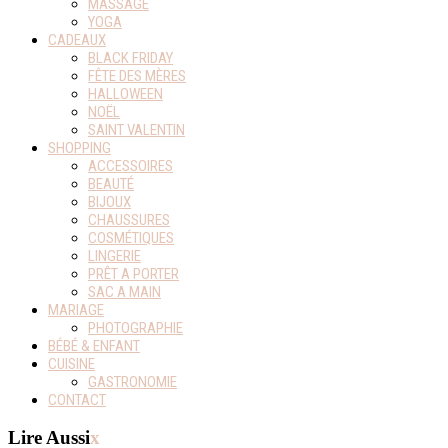
MASSAGE
YOGA
CADEAUX
BLACK FRIDAY
FÊTE DES MÈRES
HALLOWEEN
NOËL
SAINT VALENTIN
SHOPPING
ACCESSOIRES
BEAUTÉ
BIJOUX
CHAUSSURES
COSMÉTIQUES
LINGERIE
PRÊT A PORTER
SAC A MAIN
MARIAGE
PHOTOGRAPHIE
BÉBÉ & ENFANT
CUISINE
GASTRONOMIE
CONTACT
Lire Aussi
x