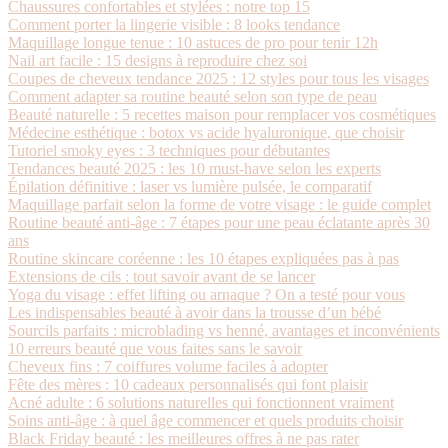
Chaussures confortables et stylées : notre top 15
Comment porter la lingerie visible : 8 looks tendance
Maquillage longue tenue : 10 astuces de pro pour tenir 12h
Nail art facile : 15 designs à reproduire chez soi
Coupes de cheveux tendance 2025 : 12 styles pour tous les visages
Comment adapter sa routine beauté selon son type de peau
Beauté naturelle : 5 recettes maison pour remplacer vos cosmétiques
Médecine esthétique : botox vs acide hyaluronique, que choisir
Tutoriel smoky eyes : 3 techniques pour débutantes
Tendances beauté 2025 : les 10 must-have selon les experts
Épilation définitive : laser vs lumière pulsée, le comparatif
Maquillage parfait selon la forme de votre visage : le guide complet
Routine beauté anti-âge : 7 étapes pour une peau éclatante après 30
ans
Routine skincare coréenne : les 10 étapes expliquées pas à pas
Extensions de cils : tout savoir avant de se lancer
Yoga du visage : effet lifting ou arnaque ? On a testé pour vous
Les indispensables beauté à avoir dans la trousse d’un bébé
Sourcils parfaits : microblading vs henné, avantages et inconvénients
10 erreurs beauté que vous faites sans le savoir
Cheveux fins : 7 coiffures volume faciles à adopter
Fête des mères : 10 cadeaux personnalisés qui font plaisir
Acné adulte : 6 solutions naturelles qui fonctionnent vraiment
Soins anti-âge : à quel âge commencer et quels produits choisir
Black Friday beauté : les meilleures offres à ne pas rater