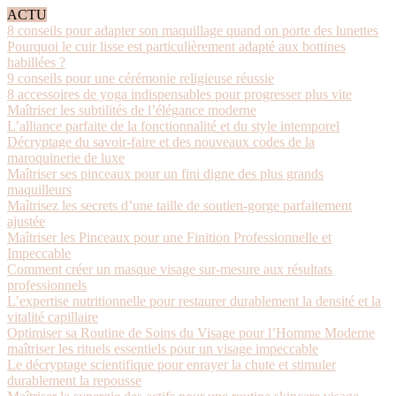
ACTU
8 conseils pour adapter son maquillage quand on porte des lunettes
Pourquoi le cuir lisse est particulièrement adapté aux bottines
habillées ?
9 conseils pour une cérémonie religieuse réussie
8 accessoires de yoga indispensables pour progresser plus vite
Maîtriser les subtilités de l’élégance moderne
L’alliance parfaite de la fonctionnalité et du style intemporel
Décryptage du savoir-faire et des nouveaux codes de la
maroquinerie de luxe
Maîtriser ses pinceaux pour un fini digne des plus grands
maquilleurs
Maîtrisez les secrets d’une taille de soutien-gorge parfaitement
ajustée
Maîtriser les Pinceaux pour une Finition Professionnelle et
Impeccable
Comment créer un masque visage sur-mesure aux résultats
professionnels
L’expertise nutritionnelle pour restaurer durablement la densité et la
vitalité capillaire
Optimiser sa Routine de Soins du Visage pour l’Homme Moderne
maîtriser les rituels essentiels pour un visage impeccable
Le décryptage scientifique pour enrayer la chute et stimuler
durablement la repousse