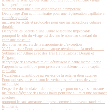
Maîtriser la synergie des actifs pour une routine skincare visage
haute performance
comment bâtir une allure distinctive et intemporelle
Décryptage d’un actif millénaire pour une régénération capillaire et
cutanée optimale
maîtriser les actifs et protocoles pour une métamorphose cutanée
durable
Décrypter les Secrets d’une Allure Masculine Impeccable
pourquoi le soin du visage est devenu le nouveau standard du
charisme masculin
décrypter les secrets de la maroquinerie d’exception
Ysé Lingerie : Pourquoi cette marque révolutionne la mode intime
Sublimer son Allure avec des Très Hauts Talons : Design et
Élégance
décryptage des savoir-faire qui définissent la haute maroquinerie
l’approche scientifique pour préserver durablement votre capital
capillaire
l’excellence scientifique au service de la régénération cutanée
Pourquoi vos pinceaux sont les véritables architectes de votre
maquillage
l’expertise du simulateur de morphologie pour un style sur mesure
maîtriser l’élégance des talons hauts pour une allure et une prestance
absolues
pourquoi le sans armature s’impose comme le nouveau standard de
la lingerie.