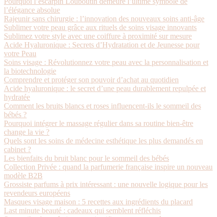
Pourquoi l’escarpin Louboutin demeure l’ultime symbole de
l’élégance absolue
Rajeunir sans chirurgie : l’innovation des nouveaux soins anti-âge
Sublimer votre peau grâce aux rituels de soins visage innovants
Sublimez votre style avec une coiffure à proximité sur mesure
Acide Hyaluronique : Secrets d’Hydratation et de Jeunesse pour
votre Peau
Soins visage : Révolutionnez votre peau avec la personnalisation et
la biotechnologie
Comprendre et protéger son pouvoir d’achat au quotidien
Acide hyaluronique : le secret d’une peau durablement repulpée et
hydratée
Comment les bruits blancs et roses influencent-ils le sommeil des
bébés ?
Pourquoi intégrer le massage régulier dans sa routine bien-être
change la vie ?
Quels sont les soins de médecine esthétique les plus demandés en
cabinet ?
Les bienfaits du bruit blanc pour le sommeil des bébés
Collection Privée : quand la parfumerie française inspire un nouveau
modèle B2B
Grossiste parfums à prix intéressant : une nouvelle logique pour les
revendeurs européens
Masques visage maison : 5 recettes aux ingrédients du placard
Last minute beauté : cadeaux qui semblent réfléchis