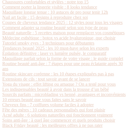
Chaussures confortables et stylées : notre top 15
Comment porter la lingerie visible : 8 looks tendance
Maquillage longue tenue : 10 astuces de pro pour tenir 12h
Nail art facile : 15 designs à reproduire chez soi
Coupes de cheveux tendance 2025 : 12 styles pour tous les visages
Comment adapter sa routine beauté selon son type de peau
Beauté naturelle : 5 recettes maison pour remplacer vos cosmétiques
Médecine esthétique : botox vs acide hyaluronique, que choisir
Tutoriel smoky eyes : 3 techniques pour débutantes
Tendances beauté 2025 : les 10 must-have selon les experts
Épilation définitive : laser vs lumière pulsée, le comparatif
Maquillage parfait selon la forme de votre visage : le guide complet
Routine beauté anti-âge : 7 étapes pour une peau éclatante après 30
ans
Routine skincare coréenne : les 10 étapes expliquées pas à pas
Extensions de cils : tout savoir avant de se lancer
Yoga du visage : effet lifting ou arnaque ? On a testé pour vous
Les indispensables beauté à avoir dans la trousse d’un bébé
Sourcils parfaits : microblading vs henné, avantages et inconvénients
10 erreurs beauté que vous faites sans le savoir
Cheveux fins : 7 coiffures volume faciles à adopter
Fête des mères : 10 cadeaux personnalisés qui font plaisir
Acné adulte : 6 solutions naturelles qui fonctionnent vraiment
Soins anti-âge : à quel âge commencer et quels produits choisir
Black Friday beauté : les meilleures offres à ne pas rater