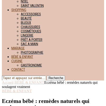
NOËL
SAINT VALENTIN
SHOPPING
ACCESSOIRES
BEAUTÉ
BIJOUX
CHAUSSURES
COSMÉTIQUES
LINGERIE
PRÊT A PORTER
SAC A MAIN
MARIAGE
PHOTOGRAPHIE
BÉBÉ & ENFANT
CUISINE
GASTRONOMIE
CONTACT
Recherche
Accueil
BÉBÉ & ENFANT
Eczéma bébé : remèdes naturels qui
soulagent vraiment
BÉBÉ & ENFANT
Eczéma bébé : remèdes naturels qui