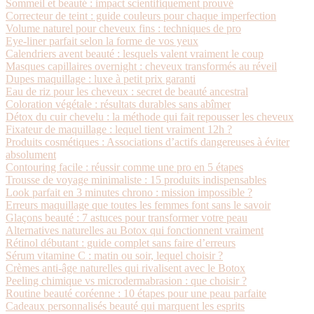
Sommeil et beauté : impact scientifiquement prouvé
Correcteur de teint : guide couleurs pour chaque imperfection
Volume naturel pour cheveux fins : techniques de pro
Eye-liner parfait selon la forme de vos yeux
Calendriers avent beauté : lesquels valent vraiment le coup
Masques capillaires overnight : cheveux transformés au réveil
Dupes maquillage : luxe à petit prix garanti
Eau de riz pour les cheveux : secret de beauté ancestral
Coloration végétale : résultats durables sans abîmer
Détox du cuir chevelu : la méthode qui fait repousser les cheveux
Fixateur de maquillage : lequel tient vraiment 12h ?
Produits cosmétiques : Associations d’actifs dangereuses à éviter
absolument
Contouring facile : réussir comme une pro en 5 étapes
Trousse de voyage minimaliste : 15 produits indispensables
Look parfait en 3 minutes chrono : mission impossible ?
Erreurs maquillage que toutes les femmes font sans le savoir
Glaçons beauté : 7 astuces pour transformer votre peau
Alternatives naturelles au Botox qui fonctionnent vraiment
Rétinol débutant : guide complet sans faire d’erreurs
Sérum vitamine C : matin ou soir, lequel choisir ?
Crèmes anti-âge naturelles qui rivalisent avec le Botox
Peeling chimique vs microdermabrasion : que choisir ?
Routine beauté coréenne : 10 étapes pour une peau parfaite
Cadeaux personnalisés beauté qui marquent les esprits