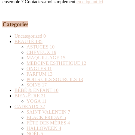
ensemble ? Contactez-moi simplement
en cliquant ici
.
Categories
Uncategorized
0
BEAUTÉ
135
ASTUCES
10
CHEVEUX
19
MAQUILLAGE
15
MEDCINE ESTHETIQUE
12
ONGLES
11
PARFUM
13
POILS CILS SOURCILS
13
SOINS
17
BÉBÉ & ENFANT
10
BIEN-ÊTRE
21
YOGA
11
CADEAUX
32
SAINT VALENTIN
7
BLACK FRIDAY
5
FÊTE DES MÈRES
4
HALLOWEEN
4
NOËL
5