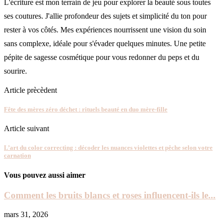
L'écriture est mon terrain de jeu pour explorer la beauté sous toutes
ses coutures. J'allie profondeur des sujets et simplicité du ton pour
rester à vos côtés. Mes expériences nourrissent une vision du soin
sans complexe, idéale pour s'évader quelques minutes. Une petite
pépite de sagesse cosmétique pour vous redonner du peps et du
sourire.
Article prècèdent
Fête des mères zéro déchet : rituels beauté en duo mère-fille
Article suivant
L’art du color correcting : décoder les nuances violettes et pêche selon votre
carnation
Vous pouvez aussi aimer
Comment les bruits blancs et roses influencent-ils le...
mars 31, 2026