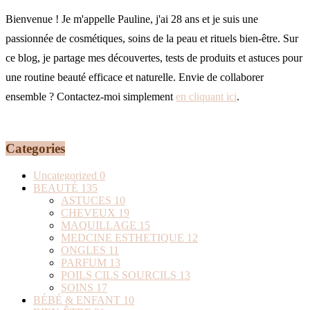
Bienvenue ! Je m'appelle Pauline, j'ai 28 ans et je suis une
passionnée de cosmétiques, soins de la peau et rituels bien-être. Sur
ce blog, je partage mes découvertes, tests de produits et astuces pour
une routine beauté efficace et naturelle. Envie de collaborer
ensemble ? Contactez-moi simplement
en cliquant ici
.
Categories
Uncategorized
0
BEAUTÉ
135
ASTUCES
10
CHEVEUX
19
MAQUILLAGE
15
MEDCINE ESTHETIQUE
12
ONGLES
11
PARFUM
13
POILS CILS SOURCILS
13
SOINS
17
BÉBÉ & ENFANT
10