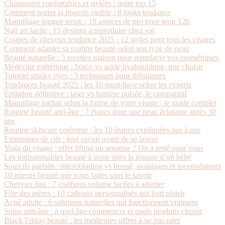
Chaussures confortables et stylées : notre top 15
Comment porter la lingerie visible : 8 looks tendance
Maquillage longue tenue : 10 astuces de pro pour tenir 12h
Nail art facile : 15 designs à reproduire chez soi
Coupes de cheveux tendance 2025 : 12 styles pour tous les visages
Comment adapter sa routine beauté selon son type de peau
Beauté naturelle : 5 recettes maison pour remplacer vos cosmétiques
Médecine esthétique : botox vs acide hyaluronique, que choisir
Tutoriel smoky eyes : 3 techniques pour débutantes
Tendances beauté 2025 : les 10 must-have selon les experts
Épilation définitive : laser vs lumière pulsée, le comparatif
Maquillage parfait selon la forme de votre visage : le guide complet
Routine beauté anti-âge : 7 étapes pour une peau éclatante après 30
ans
Routine skincare coréenne : les 10 étapes expliquées pas à pas
Extensions de cils : tout savoir avant de se lancer
Yoga du visage : effet lifting ou arnaque ? On a testé pour vous
Les indispensables beauté à avoir dans la trousse d’un bébé
Sourcils parfaits : microblading vs henné, avantages et inconvénients
10 erreurs beauté que vous faites sans le savoir
Cheveux fins : 7 coiffures volume faciles à adopter
Fête des mères : 10 cadeaux personnalisés qui font plaisir
Acné adulte : 6 solutions naturelles qui fonctionnent vraiment
Soins anti-âge : à quel âge commencer et quels produits choisir
Black Friday beauté : les meilleures offres à ne pas rater