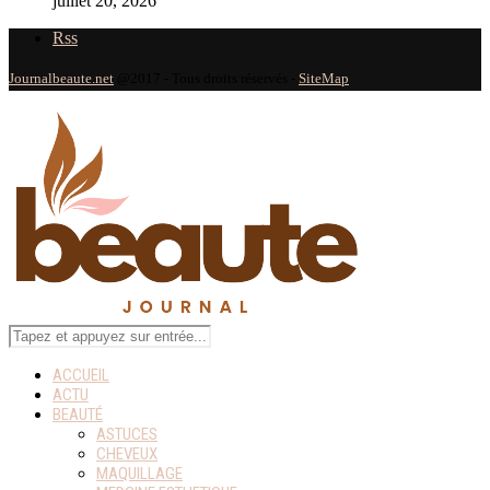
juillet 20, 2026
Rss
Journalbeaute.net
@2017 - Tous droits réservés -
SiteMap
ACCUEIL
ACTU
BEAUTÉ
ASTUCES
CHEVEUX
MAQUILLAGE