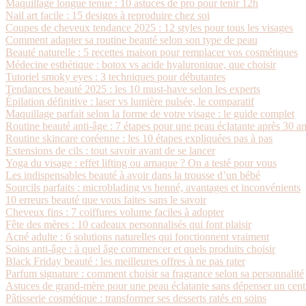
Maquillage longue tenue : 10 astuces de pro pour tenir 12h
Nail art facile : 15 designs à reproduire chez soi
Coupes de cheveux tendance 2025 : 12 styles pour tous les visages
Comment adapter sa routine beauté selon son type de peau
Beauté naturelle : 5 recettes maison pour remplacer vos cosmétiques
Médecine esthétique : botox vs acide hyaluronique, que choisir
Tutoriel smoky eyes : 3 techniques pour débutantes
Tendances beauté 2025 : les 10 must-have selon les experts
Épilation définitive : laser vs lumière pulsée, le comparatif
Maquillage parfait selon la forme de votre visage : le guide complet
Routine beauté anti-âge : 7 étapes pour une peau éclatante après 30 a
Routine skincare coréenne : les 10 étapes expliquées pas à pas
Extensions de cils : tout savoir avant de se lancer
Yoga du visage : effet lifting ou arnaque ? On a testé pour vous
Les indispensables beauté à avoir dans la trousse d’un bébé
Sourcils parfaits : microblading vs henné, avantages et inconvénients
10 erreurs beauté que vous faites sans le savoir
Cheveux fins : 7 coiffures volume faciles à adopter
Fête des mères : 10 cadeaux personnalisés qui font plaisir
Acné adulte : 6 solutions naturelles qui fonctionnent vraiment
Soins anti-âge : à quel âge commencer et quels produits choisir
Black Friday beauté : les meilleures offres à ne pas rater
Parfum signature : comment choisir sa fragrance selon sa personnalité
Astuces de grand-mère pour une peau éclatante sans dépenser un cen
Pâtisserie cosmétique : transformer ses desserts ratés en soins