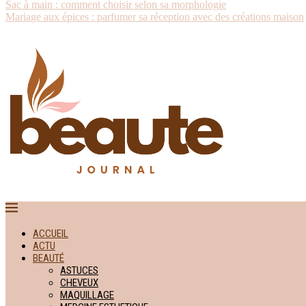
Sac à main : comment choisir selon sa morphologie
Mariage aux épices : parfumer sa réception avec des créations maison
ACCUEIL
ACTU
BEAUTÉ
ASTUCES
CHEVEUX
MAQUILLAGE