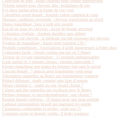
Correcteur de teint : guide couleurs pour chaque imperfection
Volume naturel pour cheveux fins : techniques de pro
Eye-liner parfait selon la forme de vos yeux
Calendriers avent beauté : lesquels valent vraiment le coup
Masques capillaires overnight : cheveux transformés au réveil
Dupes maquillage : luxe à petit prix garanti
Eau de riz pour les cheveux : secret de beauté ancestral
Coloration végétale : résultats durables sans abîmer
Détox du cuir chevelu : la méthode qui fait repousser les cheveux
Fixateur de maquillage : lequel tient vraiment 12h ?
Produits cosmétiques : Associations d’actifs dangereuses à éviter abs
Contouring facile : réussir comme une pro en 5 étapes
Trousse de voyage minimaliste : 15 produits indispensables
Look parfait en 3 minutes chrono : mission impossible ?
Erreurs maquillage que toutes les femmes font sans le savoir
Glaçons beauté : 7 astuces pour transformer votre peau
Alternatives naturelles au Botox qui fonctionnent vraiment
Rétinol débutant : guide complet sans faire d’erreurs
Sérum vitamine C : matin ou soir, lequel choisir ?
Crèmes anti-âge naturelles qui rivalisent avec le Botox
Peeling chimique vs microdermabrasion : que choisir ?
Routine beauté coréenne : 10 étapes pour une peau parfaite
Cadeaux personnalisés beauté qui marquent les esprits
Chaussures confortables et stylées : notre top 15
Comment porter la lingerie visible : 8 looks tendance