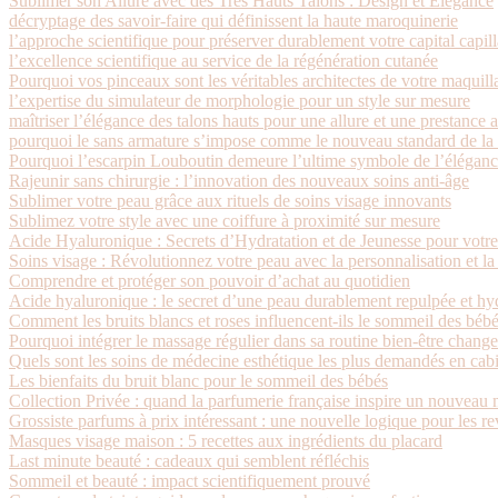
Sublimer son Allure avec des Très Hauts Talons : Design et Élégance
décryptage des savoir-faire qui définissent la haute maroquinerie
l’approche scientifique pour préserver durablement votre capital capill
l’excellence scientifique au service de la régénération cutanée
Pourquoi vos pinceaux sont les véritables architectes de votre maquill
l’expertise du simulateur de morphologie pour un style sur mesure
maîtriser l’élégance des talons hauts pour une allure et une prestance 
pourquoi le sans armature s’impose comme le nouveau standard de la l
Pourquoi l’escarpin Louboutin demeure l’ultime symbole de l’éléganc
Rajeunir sans chirurgie : l’innovation des nouveaux soins anti-âge
Sublimer votre peau grâce aux rituels de soins visage innovants
Sublimez votre style avec une coiffure à proximité sur mesure
Acide Hyaluronique : Secrets d’Hydratation et de Jeunesse pour votr
Soins visage : Révolutionnez votre peau avec la personnalisation et la
Comprendre et protéger son pouvoir d’achat au quotidien
Acide hyaluronique : le secret d’une peau durablement repulpée et hy
Comment les bruits blancs et roses influencent-ils le sommeil des bébé
Pourquoi intégrer le massage régulier dans sa routine bien-être change 
Quels sont les soins de médecine esthétique les plus demandés en cabi
Les bienfaits du bruit blanc pour le sommeil des bébés
Collection Privée : quand la parfumerie française inspire un nouvea
Grossiste parfums à prix intéressant : une nouvelle logique pour les 
Masques visage maison : 5 recettes aux ingrédients du placard
Last minute beauté : cadeaux qui semblent réfléchis
Sommeil et beauté : impact scientifiquement prouvé