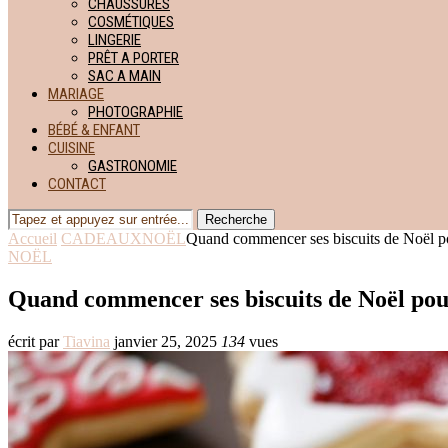
CHAUSSURES
COSMÉTIQUES
LINGERIE
PRÊT A PORTER
SAC A MAIN
MARIAGE
PHOTOGRAPHIE
BÉBÉ & ENFANT
CUISINE
GASTRONOMIE
CONTACT
Recherche
Accueil
CADEAUX
NOËL
Quand commencer ses biscuits de Noël pour
NOËL
Quand commencer ses biscuits de Noël pour é
écrit par
Tiavina
janvier 25, 2025
134
vues