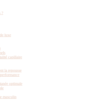
s ?
de luxe
e
nels
alité capillaire
nt la repousse
e performance
utanée optimale
ble
me masculin