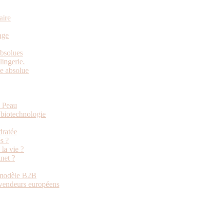
aire
age
absolues
ingerie.
e absolue
e Peau
 biotechnologie
dratée
s ?
la vie ?
net ?
u modèle B2B
revendeurs européens