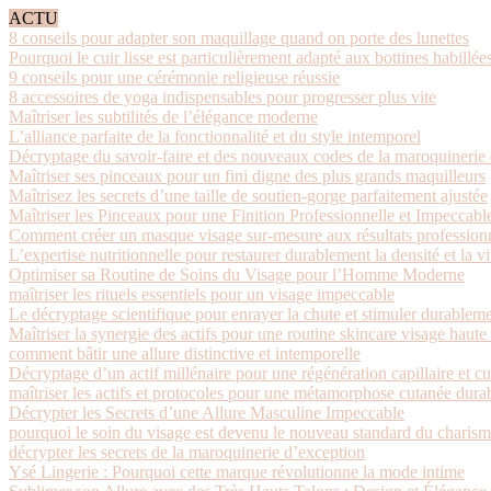
ACTU
8 conseils pour adapter son maquillage quand on porte des lunettes
Pourquoi le cuir lisse est particulièrement adapté aux bottines habillée
9 conseils pour une cérémonie religieuse réussie
8 accessoires de yoga indispensables pour progresser plus vite
Maîtriser les subtilités de l’élégance moderne
L’alliance parfaite de la fonctionnalité et du style intemporel
Décryptage du savoir-faire et des nouveaux codes de la maroquinerie 
Maîtriser ses pinceaux pour un fini digne des plus grands maquilleurs
Maîtrisez les secrets d’une taille de soutien-gorge parfaitement ajustée
Maîtriser les Pinceaux pour une Finition Professionnelle et Impeccabl
Comment créer un masque visage sur-mesure aux résultats profession
L’expertise nutritionnelle pour restaurer durablement la densité et la vit
Optimiser sa Routine de Soins du Visage pour l’Homme Moderne
maîtriser les rituels essentiels pour un visage impeccable
Le décryptage scientifique pour enrayer la chute et stimuler durableme
Maîtriser la synergie des actifs pour une routine skincare visage haut
comment bâtir une allure distinctive et intemporelle
Décryptage d’un actif millénaire pour une régénération capillaire et c
maîtriser les actifs et protocoles pour une métamorphose cutanée dura
Décrypter les Secrets d’une Allure Masculine Impeccable
pourquoi le soin du visage est devenu le nouveau standard du charis
décrypter les secrets de la maroquinerie d’exception
Ysé Lingerie : Pourquoi cette marque révolutionne la mode intime