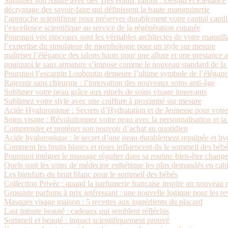
Sublimer son Allure avec des Très Hauts Talons : Design et Élégance
décryptage des savoir-faire qui définissent la haute maroquinerie
l’approche scientifique pour préserver durablement votre capital capill
l’excellence scientifique au service de la régénération cutanée
Pourquoi vos pinceaux sont les véritables architectes de votre maquill
l’expertise du simulateur de morphologie pour un style sur mesure
maîtriser l’élégance des talons hauts pour une allure et une prestance 
pourquoi le sans armature s’impose comme le nouveau standard de la l
Pourquoi l’escarpin Louboutin demeure l’ultime symbole de l’éléganc
Rajeunir sans chirurgie : l’innovation des nouveaux soins anti-âge
Sublimer votre peau grâce aux rituels de soins visage innovants
Sublimez votre style avec une coiffure à proximité sur mesure
Acide Hyaluronique : Secrets d’Hydratation et de Jeunesse pour votr
Soins visage : Révolutionnez votre peau avec la personnalisation et la
Comprendre et protéger son pouvoir d’achat au quotidien
Acide hyaluronique : le secret d’une peau durablement repulpée et hy
Comment les bruits blancs et roses influencent-ils le sommeil des bébé
Pourquoi intégrer le massage régulier dans sa routine bien-être change 
Quels sont les soins de médecine esthétique les plus demandés en cabi
Les bienfaits du bruit blanc pour le sommeil des bébés
Collection Privée : quand la parfumerie française inspire un nouvea
Grossiste parfums à prix intéressant : une nouvelle logique pour les 
Masques visage maison : 5 recettes aux ingrédients du placard
Last minute beauté : cadeaux qui semblent réfléchis
Sommeil et beauté : impact scientifiquement prouvé