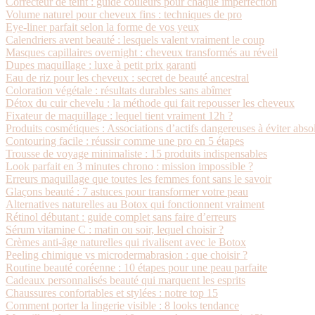
Correcteur de teint : guide couleurs pour chaque imperfection
Volume naturel pour cheveux fins : techniques de pro
Eye-liner parfait selon la forme de vos yeux
Calendriers avent beauté : lesquels valent vraiment le coup
Masques capillaires overnight : cheveux transformés au réveil
Dupes maquillage : luxe à petit prix garanti
Eau de riz pour les cheveux : secret de beauté ancestral
Coloration végétale : résultats durables sans abîmer
Détox du cuir chevelu : la méthode qui fait repousser les cheveux
Fixateur de maquillage : lequel tient vraiment 12h ?
Produits cosmétiques : Associations d’actifs dangereuses à éviter abs
Contouring facile : réussir comme une pro en 5 étapes
Trousse de voyage minimaliste : 15 produits indispensables
Look parfait en 3 minutes chrono : mission impossible ?
Erreurs maquillage que toutes les femmes font sans le savoir
Glaçons beauté : 7 astuces pour transformer votre peau
Alternatives naturelles au Botox qui fonctionnent vraiment
Rétinol débutant : guide complet sans faire d’erreurs
Sérum vitamine C : matin ou soir, lequel choisir ?
Crèmes anti-âge naturelles qui rivalisent avec le Botox
Peeling chimique vs microdermabrasion : que choisir ?
Routine beauté coréenne : 10 étapes pour une peau parfaite
Cadeaux personnalisés beauté qui marquent les esprits
Chaussures confortables et stylées : notre top 15
Comment porter la lingerie visible : 8 looks tendance