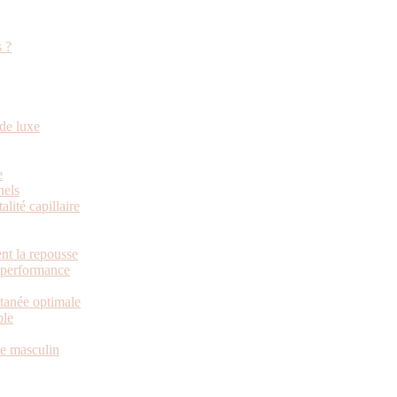
s ?
de luxe
e
nels
alité capillaire
nt la repousse
e performance
utanée optimale
ble
me masculin