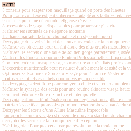
ACTU
8 conseils pour adapter son maquillage quand on porte des lunettes
Pourquoi le cuir lisse est particulièrement adapté aux bottines habillée
9 conseils pour une cérémonie religieuse réussie
8 accessoires de yoga indispensables pour progresser plus vite
Maîtriser les subtilités de l’élégance moderne
L’alliance parfaite de la fonctionnalité et du style intemporel
Décryptage du savoir-faire et des nouveaux codes de la maroquinerie 
Maîtriser ses pinceaux pour un fini digne des plus grands maquilleurs
Maîtrisez les secrets d’une taille de soutien-gorge parfaitement ajustée
Maîtriser les Pinceaux pour une Finition Professionnelle et Impeccabl
Comment créer un masque visage sur-mesure aux résultats profession
L’expertise nutritionnelle pour restaurer durablement la densité et la vit
Optimiser sa Routine de Soins du Visage pour l’Homme Moderne
maîtriser les rituels essentiels pour un visage impeccable
Le décryptage scientifique pour enrayer la chute et stimuler durableme
Maîtriser la synergie des actifs pour une routine skincare visage haut
comment bâtir une allure distinctive et intemporelle
Décryptage d’un actif millénaire pour une régénération capillaire et c
maîtriser les actifs et protocoles pour une métamorphose cutanée dura
Décrypter les Secrets d’une Allure Masculine Impeccable
pourquoi le soin du visage est devenu le nouveau standard du charis
décrypter les secrets de la maroquinerie d’exception
Ysé Lingerie : Pourquoi cette marque révolutionne la mode intime