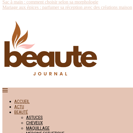
Sac à main : comment choisir selon sa morphologie
Mariage aux épices : parfumer sa réception avec des créations maison
ACCUEIL
ACTU
BEAUTÉ
ASTUCES
CHEVEUX
MAQUILLAGE