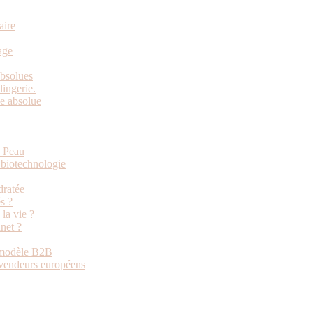
aire
age
absolues
ingerie.
e absolue
e Peau
 biotechnologie
dratée
s ?
la vie ?
net ?
u modèle B2B
revendeurs européens