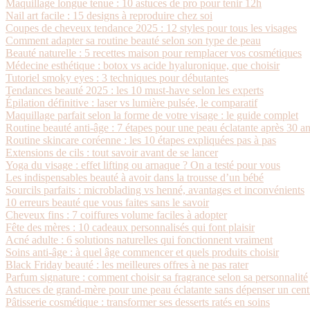
Maquillage longue tenue : 10 astuces de pro pour tenir 12h
Nail art facile : 15 designs à reproduire chez soi
Coupes de cheveux tendance 2025 : 12 styles pour tous les visages
Comment adapter sa routine beauté selon son type de peau
Beauté naturelle : 5 recettes maison pour remplacer vos cosmétiques
Médecine esthétique : botox vs acide hyaluronique, que choisir
Tutoriel smoky eyes : 3 techniques pour débutantes
Tendances beauté 2025 : les 10 must-have selon les experts
Épilation définitive : laser vs lumière pulsée, le comparatif
Maquillage parfait selon la forme de votre visage : le guide complet
Routine beauté anti-âge : 7 étapes pour une peau éclatante après 30 a
Routine skincare coréenne : les 10 étapes expliquées pas à pas
Extensions de cils : tout savoir avant de se lancer
Yoga du visage : effet lifting ou arnaque ? On a testé pour vous
Les indispensables beauté à avoir dans la trousse d’un bébé
Sourcils parfaits : microblading vs henné, avantages et inconvénients
10 erreurs beauté que vous faites sans le savoir
Cheveux fins : 7 coiffures volume faciles à adopter
Fête des mères : 10 cadeaux personnalisés qui font plaisir
Acné adulte : 6 solutions naturelles qui fonctionnent vraiment
Soins anti-âge : à quel âge commencer et quels produits choisir
Black Friday beauté : les meilleures offres à ne pas rater
Parfum signature : comment choisir sa fragrance selon sa personnalité
Astuces de grand-mère pour une peau éclatante sans dépenser un cen
Pâtisserie cosmétique : transformer ses desserts ratés en soins