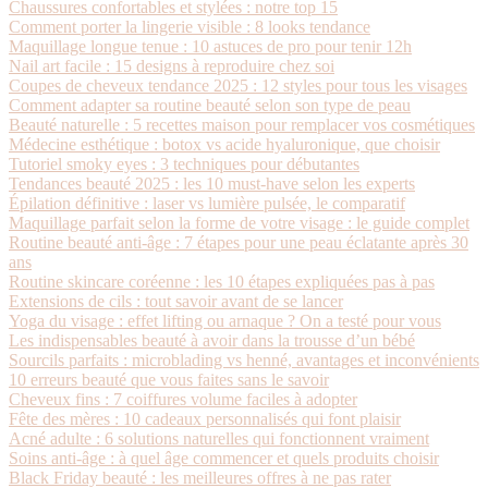
Chaussures confortables et stylées : notre top 15
Comment porter la lingerie visible : 8 looks tendance
Maquillage longue tenue : 10 astuces de pro pour tenir 12h
Nail art facile : 15 designs à reproduire chez soi
Coupes de cheveux tendance 2025 : 12 styles pour tous les visages
Comment adapter sa routine beauté selon son type de peau
Beauté naturelle : 5 recettes maison pour remplacer vos cosmétiques
Médecine esthétique : botox vs acide hyaluronique, que choisir
Tutoriel smoky eyes : 3 techniques pour débutantes
Tendances beauté 2025 : les 10 must-have selon les experts
Épilation définitive : laser vs lumière pulsée, le comparatif
Maquillage parfait selon la forme de votre visage : le guide complet
Routine beauté anti-âge : 7 étapes pour une peau éclatante après 30
ans
Routine skincare coréenne : les 10 étapes expliquées pas à pas
Extensions de cils : tout savoir avant de se lancer
Yoga du visage : effet lifting ou arnaque ? On a testé pour vous
Les indispensables beauté à avoir dans la trousse d’un bébé
Sourcils parfaits : microblading vs henné, avantages et inconvénients
10 erreurs beauté que vous faites sans le savoir
Cheveux fins : 7 coiffures volume faciles à adopter
Fête des mères : 10 cadeaux personnalisés qui font plaisir
Acné adulte : 6 solutions naturelles qui fonctionnent vraiment
Soins anti-âge : à quel âge commencer et quels produits choisir
Black Friday beauté : les meilleures offres à ne pas rater