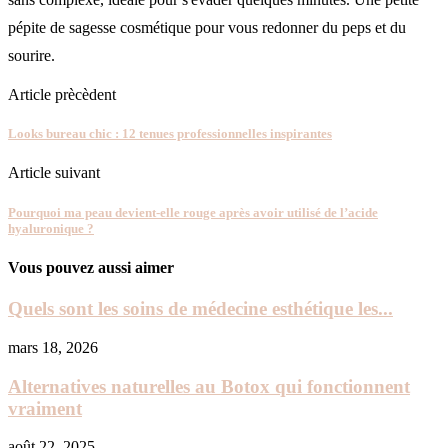
pépite de sagesse cosmétique pour vous redonner du peps et du
sourire.
Article prècèdent
Looks bureau chic : 12 tenues professionnelles inspirantes
Article suivant
Pourquoi ma peau devient-elle rouge après avoir utilisé de l’acide
hyaluronique ?
Vous pouvez aussi aimer
Quels sont les soins de médecine esthétique les...
mars 18, 2026
Alternatives naturelles au Botox qui fonctionnent
vraiment
août 22, 2025