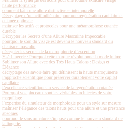
Maîtriser la synergie des actifs pour une routine skincare visage
haute performance
comment bâtir une allure distinctive et intemporelle
Décryptage d’un actif millénaire pour une régénération capillaire et
cutanée optimale
maîtriser les actifs et protocoles pour une métamorphose cutanée
durable
Décrypter les Secrets d’une Allure Masculine Impeccable
pourquoi le soin du visage est devenu le nouveau standard du
charisme masculin
décrypter les secrets de la maroquinerie d’exception
Ysé Lingerie : Pourquoi cette marque révolutionne la mode intime
Sublimer son Allure avec des Très Hauts Talons : Design et
Élégance
décryptage des savoir-faire qui définissent la haute maroquinerie
l’approche scientifique pour préserver durablement votre capital
capillaire
l’excellence scientifique au service de la régénération cutanée
Pourquoi vos pinceaux sont les véritables architectes de votre
maquillage
l’expertise du simulateur de morphologie pour un style sur mesure
maîtriser l’élégance des talons hauts pour une allure et une prestance
absolues
pourquoi le sans armature s’impose comme le nouveau standard de
la lingerie.