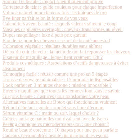
Sommeil et beauté : impact scientifiquement prouvé
Correcteur de teint : guide couleurs pour chaque imperfection
Volume naturel pour cheveux fins : techniques de pro
Eye-liner parfait selon la forme de vos yeux
Calendriers avent beauté : lesquels valent vraiment le coup
Masques capillaires overnight : cheveux transformés au réveil
Dupes maquillage : luxe à petit prix garanti
Eau de riz pour les cheveux : secret de beauté ancestral
Coloration végétale : résultats durables sans abîmer
Détox du cuir chevelu : la méthode qui fait repousser les cheveux
Fixateur de maquillage : lequel tient vraiment 12h ?
Produits cosmétiques : Associations d’actifs dangereuses à éviter
absolument
Contouring facile : réussir comme une pro en 5 étapes
Trousse de voyage minimaliste : 15 produits indispensables
Look parfait en 3 minutes chrono : mission impossible ?
Erreurs maquillage que toutes les femmes font sans le savoir
Glaçons beauté : 7 astuces pour transformer votre peau
Alternatives naturelles au Botox qui fonctionnent vraiment
Rétinol débutant : guide complet sans faire d’erreurs
Sérum vitamine C : matin ou soir, lequel choisir ?
Crèmes anti-âge naturelles qui rivalisent avec le Botox
Peeling chimique vs microdermabrasion : que choisir ?
Routine beauté coréenne : 10 étapes pour une peau parfaite
Cadeaux personnalisés beauté qui marquent les esprits