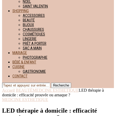
NOËL
SAINT VALENTIN
SHOPPING
ACCESSOIRES
BEAUTÉ
BIJOUX
CHAUSSURES
COSMÉTIQUES
LINGERIE
PRÊT A PORTER
SAC A MAIN
MARIAGE
PHOTOGRAPHIE
BÉBÉ & ENFANT
CUISINE
GASTRONOMIE
CONTACT
Recherche
Accueil
BEAUTÉ
MEDCINE ESTHETIQUE
LED thérapie à
domicile : efficacité prouvée ou arnaque ?
MEDCINE ESTHETIQUE
LED thérapie à domicile : efficacité