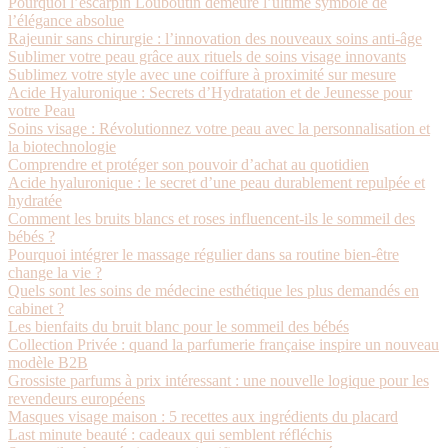
Pourquoi l’escarpin Louboutin demeure l’ultime symbole de
l’élégance absolue
Rajeunir sans chirurgie : l’innovation des nouveaux soins anti-âge
Sublimer votre peau grâce aux rituels de soins visage innovants
Sublimez votre style avec une coiffure à proximité sur mesure
Acide Hyaluronique : Secrets d’Hydratation et de Jeunesse pour
votre Peau
Soins visage : Révolutionnez votre peau avec la personnalisation et
la biotechnologie
Comprendre et protéger son pouvoir d’achat au quotidien
Acide hyaluronique : le secret d’une peau durablement repulpée et
hydratée
Comment les bruits blancs et roses influencent-ils le sommeil des
bébés ?
Pourquoi intégrer le massage régulier dans sa routine bien-être
change la vie ?
Quels sont les soins de médecine esthétique les plus demandés en
cabinet ?
Les bienfaits du bruit blanc pour le sommeil des bébés
Collection Privée : quand la parfumerie française inspire un nouveau
modèle B2B
Grossiste parfums à prix intéressant : une nouvelle logique pour les
revendeurs européens
Masques visage maison : 5 recettes aux ingrédients du placard
Last minute beauté : cadeaux qui semblent réfléchis