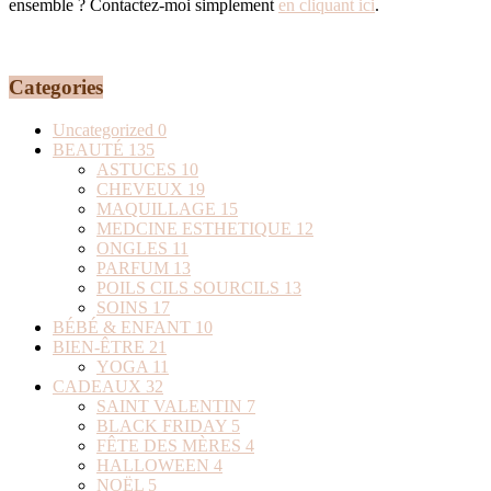
ensemble ? Contactez-moi simplement
en cliquant ici
.
Categories
Uncategorized
0
BEAUTÉ
135
ASTUCES
10
CHEVEUX
19
MAQUILLAGE
15
MEDCINE ESTHETIQUE
12
ONGLES
11
PARFUM
13
POILS CILS SOURCILS
13
SOINS
17
BÉBÉ & ENFANT
10
BIEN-ÊTRE
21
YOGA
11
CADEAUX
32
SAINT VALENTIN
7
BLACK FRIDAY
5
FÊTE DES MÈRES
4
HALLOWEEN
4
NOËL
5