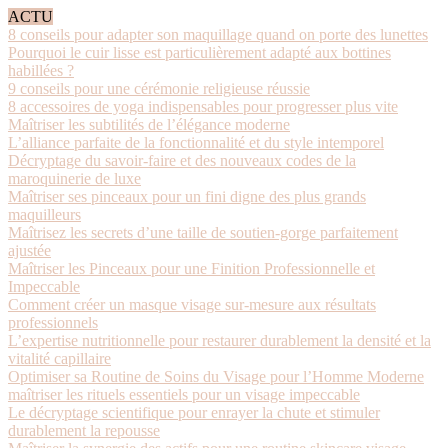
ACTU
8 conseils pour adapter son maquillage quand on porte des lunettes
Pourquoi le cuir lisse est particulièrement adapté aux bottines
habillées ?
9 conseils pour une cérémonie religieuse réussie
8 accessoires de yoga indispensables pour progresser plus vite
Maîtriser les subtilités de l’élégance moderne
L’alliance parfaite de la fonctionnalité et du style intemporel
Décryptage du savoir-faire et des nouveaux codes de la
maroquinerie de luxe
Maîtriser ses pinceaux pour un fini digne des plus grands
maquilleurs
Maîtrisez les secrets d’une taille de soutien-gorge parfaitement
ajustée
Maîtriser les Pinceaux pour une Finition Professionnelle et
Impeccable
Comment créer un masque visage sur-mesure aux résultats
professionnels
L’expertise nutritionnelle pour restaurer durablement la densité et la
vitalité capillaire
Optimiser sa Routine de Soins du Visage pour l’Homme Moderne
maîtriser les rituels essentiels pour un visage impeccable
Le décryptage scientifique pour enrayer la chute et stimuler
durablement la repousse