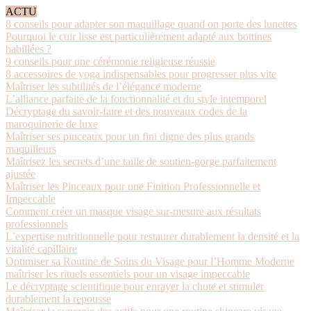
ACTU
8 conseils pour adapter son maquillage quand on porte des lunettes
Pourquoi le cuir lisse est particulièrement adapté aux bottines
habillées ?
9 conseils pour une cérémonie religieuse réussie
8 accessoires de yoga indispensables pour progresser plus vite
Maîtriser les subtilités de l’élégance moderne
L’alliance parfaite de la fonctionnalité et du style intemporel
Décryptage du savoir-faire et des nouveaux codes de la
maroquinerie de luxe
Maîtriser ses pinceaux pour un fini digne des plus grands
maquilleurs
Maîtrisez les secrets d’une taille de soutien-gorge parfaitement
ajustée
Maîtriser les Pinceaux pour une Finition Professionnelle et
Impeccable
Comment créer un masque visage sur-mesure aux résultats
professionnels
L’expertise nutritionnelle pour restaurer durablement la densité et la
vitalité capillaire
Optimiser sa Routine de Soins du Visage pour l’Homme Moderne
maîtriser les rituels essentiels pour un visage impeccable
Le décryptage scientifique pour enrayer la chute et stimuler
durablement la repousse