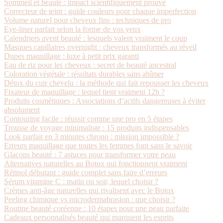
Sommeil et beauté : impact scientifiquement prouvé
Correcteur de teint : guide couleurs pour chaque imperfection
Volume naturel pour cheveux fins : techniques de pro
Eye-liner parfait selon la forme de vos yeux
Calendriers avent beauté : lesquels valent vraiment le coup
Masques capillaires overnight : cheveux transformés au réveil
Dupes maquillage : luxe à petit prix garanti
Eau de riz pour les cheveux : secret de beauté ancestral
Coloration végétale : résultats durables sans abîmer
Détox du cuir chevelu : la méthode qui fait repousser les cheveux
Fixateur de maquillage : lequel tient vraiment 12h ?
Produits cosmétiques : Associations d’actifs dangereuses à éviter
absolument
Contouring facile : réussir comme une pro en 5 étapes
Trousse de voyage minimaliste : 15 produits indispensables
Look parfait en 3 minutes chrono : mission impossible ?
Erreurs maquillage que toutes les femmes font sans le savoir
Glaçons beauté : 7 astuces pour transformer votre peau
Alternatives naturelles au Botox qui fonctionnent vraiment
Rétinol débutant : guide complet sans faire d’erreurs
Sérum vitamine C : matin ou soir, lequel choisir ?
Crèmes anti-âge naturelles qui rivalisent avec le Botox
Peeling chimique vs microdermabrasion : que choisir ?
Routine beauté coréenne : 10 étapes pour une peau parfaite
Cadeaux personnalisés beauté qui marquent les esprits