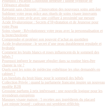
Pourquoi l’escarpin Louboutin demeure l’ultime symbole de
l’élégance absolue
Rajeunir sans chirurgie : l’innovation des nouveaux soins anti-âge
Sublimer votre peau grâce aux rituels de soins visage innovants
Sublimez votre style avec une coiffure à proximité sur mesure
Acide Hyaluronique : Secrets d’Hydratation et de Jeunesse pour
votre Peau
Soins visage : Révolutionnez votre peau avec la personnalisation et
la biotechnologie
Comprendre et protéger son pouvoir d’achat au quotidien
Acide hyaluronique : le secret d’une peau durablement repulpée et
hydratée
Comment les bruits blancs et roses influencent-ils le sommeil des
bébés ?
Pourquoi intégrer le massage régulier dans sa routine bien-être
change la vie ?
Quels sont les soins de médecine esthétique les plus demandés en
cabinet ?
Les bienfaits du bruit blanc pour le sommeil des bébés
Collection Privée : quand la parfumerie française inspire un nouveau
modèle B2B
Grossiste parfums à prix intéressant : une nouvelle logique pour les
revendeurs européens
Masques visage maison : 5 recettes aux ingrédients du placard
Last minute beauté : cadeaux qui semblent réfléchis