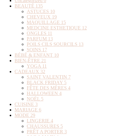
Uncategorized
0
BEAUTÉ
135
ASTUCES
10
CHEVEUX
19
MAQUILLAGE
15
MEDCINE ESTHETIQUE
12
ONGLES
11
PARFUM
13
POILS CILS SOURCILS
13
SOINS
17
BÉBÉ & ENFANT
10
BIEN-ÊTRE
21
YOGA
11
CADEAUX
32
SAINT VALENTIN
7
BLACK FRIDAY
5
FÊTE DES MÈRES
4
HALLOWEEN
4
NOËL
5
CUISINE
3
MARIAGE
6
MODE
29
LINGERIE
4
CHAUSSURES
5
PRÊT A PORTER
3