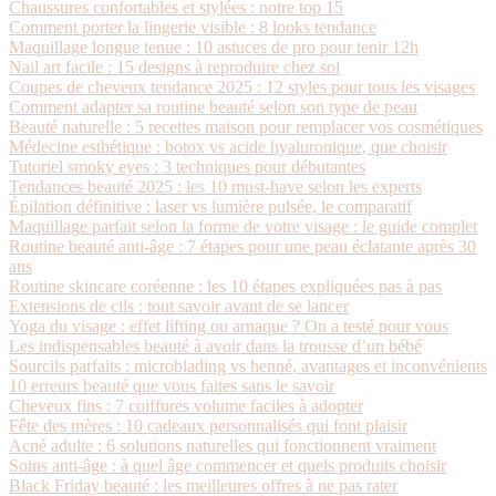
Chaussures confortables et stylées : notre top 15
Comment porter la lingerie visible : 8 looks tendance
Maquillage longue tenue : 10 astuces de pro pour tenir 12h
Nail art facile : 15 designs à reproduire chez soi
Coupes de cheveux tendance 2025 : 12 styles pour tous les visages
Comment adapter sa routine beauté selon son type de peau
Beauté naturelle : 5 recettes maison pour remplacer vos cosmétiques
Médecine esthétique : botox vs acide hyaluronique, que choisir
Tutoriel smoky eyes : 3 techniques pour débutantes
Tendances beauté 2025 : les 10 must-have selon les experts
Épilation définitive : laser vs lumière pulsée, le comparatif
Maquillage parfait selon la forme de votre visage : le guide complet
Routine beauté anti-âge : 7 étapes pour une peau éclatante après 30
ans
Routine skincare coréenne : les 10 étapes expliquées pas à pas
Extensions de cils : tout savoir avant de se lancer
Yoga du visage : effet lifting ou arnaque ? On a testé pour vous
Les indispensables beauté à avoir dans la trousse d’un bébé
Sourcils parfaits : microblading vs henné, avantages et inconvénients
10 erreurs beauté que vous faites sans le savoir
Cheveux fins : 7 coiffures volume faciles à adopter
Fête des mères : 10 cadeaux personnalisés qui font plaisir
Acné adulte : 6 solutions naturelles qui fonctionnent vraiment
Soins anti-âge : à quel âge commencer et quels produits choisir
Black Friday beauté : les meilleures offres à ne pas rater