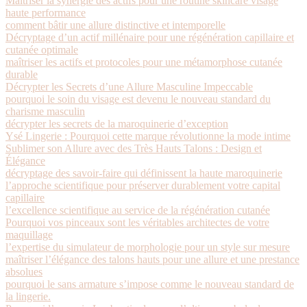
Maîtriser la synergie des actifs pour une routine skincare visage
haute performance
comment bâtir une allure distinctive et intemporelle
Décryptage d’un actif millénaire pour une régénération capillaire et
cutanée optimale
maîtriser les actifs et protocoles pour une métamorphose cutanée
durable
Décrypter les Secrets d’une Allure Masculine Impeccable
pourquoi le soin du visage est devenu le nouveau standard du
charisme masculin
décrypter les secrets de la maroquinerie d’exception
Ysé Lingerie : Pourquoi cette marque révolutionne la mode intime
Sublimer son Allure avec des Très Hauts Talons : Design et
Élégance
décryptage des savoir-faire qui définissent la haute maroquinerie
l’approche scientifique pour préserver durablement votre capital
capillaire
l’excellence scientifique au service de la régénération cutanée
Pourquoi vos pinceaux sont les véritables architectes de votre
maquillage
l’expertise du simulateur de morphologie pour un style sur mesure
maîtriser l’élégance des talons hauts pour une allure et une prestance
absolues
pourquoi le sans armature s’impose comme le nouveau standard de
la lingerie.