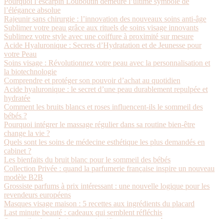
Pourquoi l’escarpin Louboutin demeure l’ultime symbole de
l’élégance absolue
Rajeunir sans chirurgie : l’innovation des nouveaux soins anti-âge
Sublimer votre peau grâce aux rituels de soins visage innovants
Sublimez votre style avec une coiffure à proximité sur mesure
Acide Hyaluronique : Secrets d’Hydratation et de Jeunesse pour
votre Peau
Soins visage : Révolutionnez votre peau avec la personnalisation et
la biotechnologie
Comprendre et protéger son pouvoir d’achat au quotidien
Acide hyaluronique : le secret d’une peau durablement repulpée et
hydratée
Comment les bruits blancs et roses influencent-ils le sommeil des
bébés ?
Pourquoi intégrer le massage régulier dans sa routine bien-être
change la vie ?
Quels sont les soins de médecine esthétique les plus demandés en
cabinet ?
Les bienfaits du bruit blanc pour le sommeil des bébés
Collection Privée : quand la parfumerie française inspire un nouveau
modèle B2B
Grossiste parfums à prix intéressant : une nouvelle logique pour les
revendeurs européens
Masques visage maison : 5 recettes aux ingrédients du placard
Last minute beauté : cadeaux qui semblent réfléchis