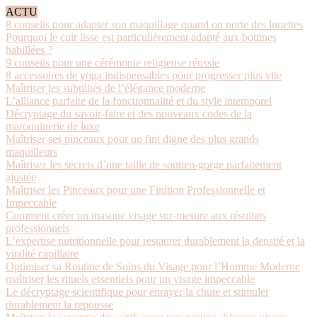
ACTU
8 conseils pour adapter son maquillage quand on porte des lunettes
Pourquoi le cuir lisse est particulièrement adapté aux bottines
habillées ?
9 conseils pour une cérémonie religieuse réussie
8 accessoires de yoga indispensables pour progresser plus vite
Maîtriser les subtilités de l’élégance moderne
L’alliance parfaite de la fonctionnalité et du style intemporel
Décryptage du savoir-faire et des nouveaux codes de la
maroquinerie de luxe
Maîtriser ses pinceaux pour un fini digne des plus grands
maquilleurs
Maîtrisez les secrets d’une taille de soutien-gorge parfaitement
ajustée
Maîtriser les Pinceaux pour une Finition Professionnelle et
Impeccable
Comment créer un masque visage sur-mesure aux résultats
professionnels
L’expertise nutritionnelle pour restaurer durablement la densité et la
vitalité capillaire
Optimiser sa Routine de Soins du Visage pour l’Homme Moderne
maîtriser les rituels essentiels pour un visage impeccable
Le décryptage scientifique pour enrayer la chute et stimuler
durablement la repousse