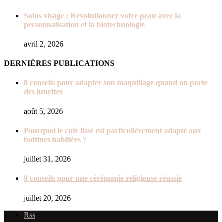
Soins visage : Révolutionnez votre peau avec la
personnalisation et la biotechnologie
avril 2, 2026
DERNIÈRES PUBLICATIONS
8 conseils pour adapter son maquillage quand on porte
des lunettes
août 5, 2026
Pourquoi le cuir lisse est particulièrement adapté aux
bottines habillées ?
juillet 31, 2026
9 conseils pour une cérémonie religieuse réussie
juillet 20, 2026
Rss