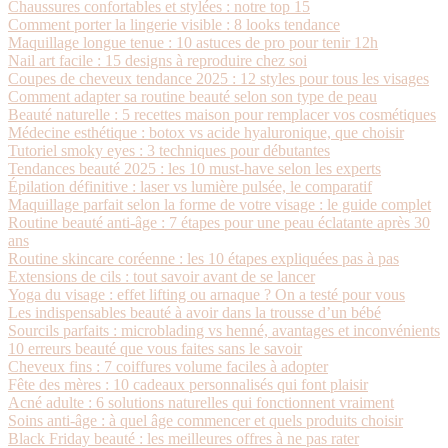
Chaussures confortables et stylées : notre top 15
Comment porter la lingerie visible : 8 looks tendance
Maquillage longue tenue : 10 astuces de pro pour tenir 12h
Nail art facile : 15 designs à reproduire chez soi
Coupes de cheveux tendance 2025 : 12 styles pour tous les visages
Comment adapter sa routine beauté selon son type de peau
Beauté naturelle : 5 recettes maison pour remplacer vos cosmétiques
Médecine esthétique : botox vs acide hyaluronique, que choisir
Tutoriel smoky eyes : 3 techniques pour débutantes
Tendances beauté 2025 : les 10 must-have selon les experts
Épilation définitive : laser vs lumière pulsée, le comparatif
Maquillage parfait selon la forme de votre visage : le guide complet
Routine beauté anti-âge : 7 étapes pour une peau éclatante après 30
ans
Routine skincare coréenne : les 10 étapes expliquées pas à pas
Extensions de cils : tout savoir avant de se lancer
Yoga du visage : effet lifting ou arnaque ? On a testé pour vous
Les indispensables beauté à avoir dans la trousse d’un bébé
Sourcils parfaits : microblading vs henné, avantages et inconvénients
10 erreurs beauté que vous faites sans le savoir
Cheveux fins : 7 coiffures volume faciles à adopter
Fête des mères : 10 cadeaux personnalisés qui font plaisir
Acné adulte : 6 solutions naturelles qui fonctionnent vraiment
Soins anti-âge : à quel âge commencer et quels produits choisir
Black Friday beauté : les meilleures offres à ne pas rater