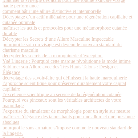
Maîtriser la synergie des actifs pour une routine skincare visage
haute performance
comment bâtir une allure distinctive et intemporelle
Décryptage d’un actif millénaire pour une régénération capillaire et
cutanée optimale
maîtriser les actifs et protocoles pour une métamorphose cutanée
durable
Décrypter les Secrets d’une Allure Masculine Impeccable
pourquoi le soin du visage est devenu le nouveau standard du
charisme masculin
décrypter les secrets de la maroquinerie d’exception
Ysé Lingerie : Pourquoi cette marque révolutionne la mode intime
Sublimer son Allure avec des Très Hauts Talons : Design et
Élégance
décryptage des savoir-faire qui définissent la haute maroquinerie
l’approche scientifique pour préserver durablement votre capital
capillaire
l’excellence scientifique au service de la régénération cutanée
Pourquoi vos pinceaux sont les véritables architectes de votre
maquillage
l’expertise du simulateur de morphologie pour un style sur mesure
maîtriser l’élégance des talons hauts pour une allure et une prestance
absolues
pourquoi le sans armature s’impose comme le nouveau standard de
la lingerie.