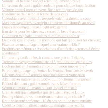
Sommeil et beauté : impact scientifiquement prouvé
Correcteur de teint : guide couleurs pour chaque imperfection
Volume naturel pour cheveux fins : techniques de pro
Eye-liner parfait selon la forme de vos yeux
Calendriers avent beauté : lesquels valent vraiment le coup
Masques capillaires overnight : cheveux transformés au réveil
Dupes maquillage : luxe à petit prix garanti
Eau de riz pour les cheveux : secret de beauté ancestral
Coloration végétale : résultats durables sans abîmer
Détox du cuir chevelu : la méthode qui fait repousser les cheveux
Fixateur de maquillage : lequel tient vraiment 12h ?
Produits cosmétiques : Associations d’actifs dangereuses à éviter
absolument
Contouring facile : réussir comme une pro en 5 étapes
Trousse de voyage minimaliste : 15 produits indispensables
Look parfait en 3 minutes chrono : mission impossible ?
Erreurs maquillage que toutes les femmes font sans le savoir
Glaçons beauté : 7 astuces pour transformer votre peau
Alternatives naturelles au Botox qui fonctionnent vraiment
Rétinol débutant : guide complet sans faire d’erreurs
Sérum vitamine C : matin ou soir, lequel choisir ?
Crèmes anti-âge naturelles qui rivalisent avec le Botox
Peeling chimique vs microdermabrasion : que choisir ?
Routine beauté coréenne : 10 étapes pour une peau parfaite
Cadeaux personnalisés beauté qui marquent les esprits