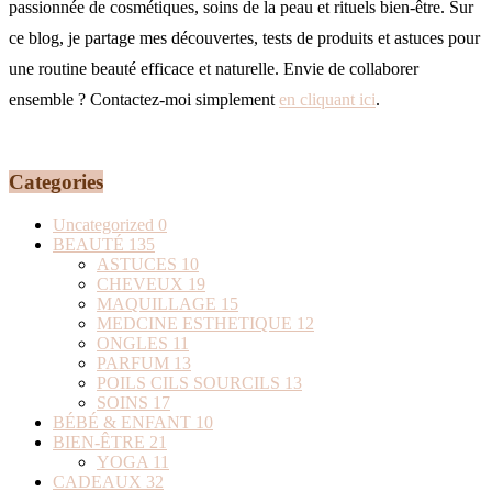
passionnée de cosmétiques, soins de la peau et rituels bien-être. Sur
ce blog, je partage mes découvertes, tests de produits et astuces pour
une routine beauté efficace et naturelle. Envie de collaborer
ensemble ? Contactez-moi simplement
en cliquant ici
.
Categories
Uncategorized
0
BEAUTÉ
135
ASTUCES
10
CHEVEUX
19
MAQUILLAGE
15
MEDCINE ESTHETIQUE
12
ONGLES
11
PARFUM
13
POILS CILS SOURCILS
13
SOINS
17
BÉBÉ & ENFANT
10
BIEN-ÊTRE
21
YOGA
11
CADEAUX
32