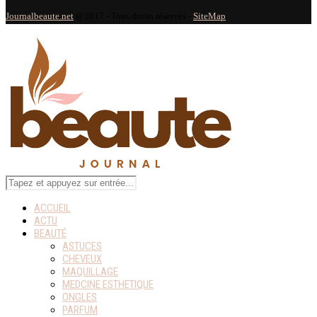
Journalbeaute.net
@2017 - Tous droits réservés -
SiteMap
ACCUEIL
ACTU
BEAUTÉ
ASTUCES
CHEVEUX
MAQUILLAGE
MEDCINE ESTHETIQUE
ONGLES
PARFUM