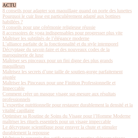
ACTU
8 conseils pour adapter son maquillage quand on porte des lunettes
Pourquoi le cuir lisse est particulièrement adapté aux bottines
habillées ?
9 conseils pour une cérémonie religieuse réussie
8 accessoires de yoga indispensables pour progresser plus vite
Maîtriser les subtilités de l’élégance moderne
L’alliance parfaite de la fonctionnalité et du style intemporel
Décryptage du savoir-faire et des nouveaux codes de la
maroquinerie de luxe
Maîtriser ses pinceaux pour un fini digne des plus grands
maquilleurs
Maîtrisez les secrets d’une taille de soutien-gorge parfaitement
ajustée
Maîtriser les Pinceaux pour une Finition Professionnelle et
Impeccable
Comment créer un masque visage sur-mesure aux résultats
professionnels
L’expertise nutritionnelle pour restaurer durablement la densité et la
vitalité capillaire
Optimiser sa Routine de Soins du Visage pour l’Homme Moderne
maîtriser les rituels essentiels pour un visage impeccable
Le décryptage scientifique pour enrayer la chute et stimuler
durablement la repousse