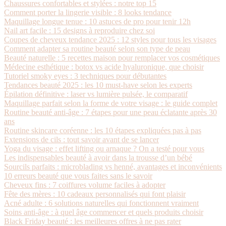
Chaussures confortables et stylées : notre top 15
Comment porter la lingerie visible : 8 looks tendance
Maquillage longue tenue : 10 astuces de pro pour tenir 12h
Nail art facile : 15 designs à reproduire chez soi
Coupes de cheveux tendance 2025 : 12 styles pour tous les visages
Comment adapter sa routine beauté selon son type de peau
Beauté naturelle : 5 recettes maison pour remplacer vos cosmétiques
Médecine esthétique : botox vs acide hyaluronique, que choisir
Tutoriel smoky eyes : 3 techniques pour débutantes
Tendances beauté 2025 : les 10 must-have selon les experts
Épilation définitive : laser vs lumière pulsée, le comparatif
Maquillage parfait selon la forme de votre visage : le guide complet
Routine beauté anti-âge : 7 étapes pour une peau éclatante après 30
ans
Routine skincare coréenne : les 10 étapes expliquées pas à pas
Extensions de cils : tout savoir avant de se lancer
Yoga du visage : effet lifting ou arnaque ? On a testé pour vous
Les indispensables beauté à avoir dans la trousse d’un bébé
Sourcils parfaits : microblading vs henné, avantages et inconvénients
10 erreurs beauté que vous faites sans le savoir
Cheveux fins : 7 coiffures volume faciles à adopter
Fête des mères : 10 cadeaux personnalisés qui font plaisir
Acné adulte : 6 solutions naturelles qui fonctionnent vraiment
Soins anti-âge : à quel âge commencer et quels produits choisir
Black Friday beauté : les meilleures offres à ne pas rater