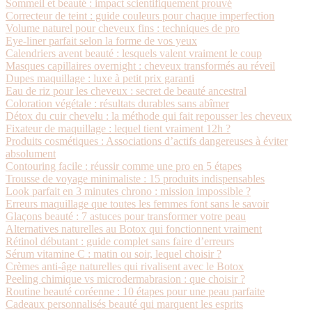
Sommeil et beauté : impact scientifiquement prouvé
Correcteur de teint : guide couleurs pour chaque imperfection
Volume naturel pour cheveux fins : techniques de pro
Eye-liner parfait selon la forme de vos yeux
Calendriers avent beauté : lesquels valent vraiment le coup
Masques capillaires overnight : cheveux transformés au réveil
Dupes maquillage : luxe à petit prix garanti
Eau de riz pour les cheveux : secret de beauté ancestral
Coloration végétale : résultats durables sans abîmer
Détox du cuir chevelu : la méthode qui fait repousser les cheveux
Fixateur de maquillage : lequel tient vraiment 12h ?
Produits cosmétiques : Associations d’actifs dangereuses à éviter
absolument
Contouring facile : réussir comme une pro en 5 étapes
Trousse de voyage minimaliste : 15 produits indispensables
Look parfait en 3 minutes chrono : mission impossible ?
Erreurs maquillage que toutes les femmes font sans le savoir
Glaçons beauté : 7 astuces pour transformer votre peau
Alternatives naturelles au Botox qui fonctionnent vraiment
Rétinol débutant : guide complet sans faire d’erreurs
Sérum vitamine C : matin ou soir, lequel choisir ?
Crèmes anti-âge naturelles qui rivalisent avec le Botox
Peeling chimique vs microdermabrasion : que choisir ?
Routine beauté coréenne : 10 étapes pour une peau parfaite
Cadeaux personnalisés beauté qui marquent les esprits