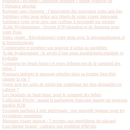
Pourquoi l’escarpin Louboutin demeure l’ultime symbole de
l’élégance absolue
Rajeunir sans chirurgie : l’innovation des nouveaux soins anti-âge
Sublimer votre peau grâce aux rituels de soins visage innovants
Sublimez votre style avec une coiffure à proximité sur mesure
Acide Hyaluronique : Secrets d’Hydratation et de Jeunesse pour
votre Peau
Soins visage : Révolutionnez votre peau avec la personnalisation et
la biotechnologie
Comprendre et protéger son pouvoir d’achat au quotidien
Acide hyaluronique : le secret d’une peau durablement repulpée et
hydratée
Comment les bruits blancs et roses influencent-ils le sommeil des
bébés ?
Pourquoi intégrer le massage régulier dans sa routine bien-être
change la vie ?
Quels sont les soins de médecine esthétique les plus demandés en
cabinet ?
Les bienfaits du bruit blanc pour le sommeil des bébés
Collection Privée : quand la parfumerie française inspire un nouveau
modèle B2B
Grossiste parfums à prix intéressant : une nouvelle logique pour les
revendeurs européens
Masques visage maison : 5 recettes aux ingrédients du placard
Last minute beauté : cadeaux qui semblent réfléchis