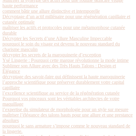
Maîtriser la synergie des actifs pour une routine skincare visage
haute performance
comment bâtir une allure distinctive et intemporelle
Décryptage d’un actif millénaire pour une régénération capillaire et
cutanée optimale
maîtriser les actifs et protocoles pour une métamorphose cutanée
durable
Décrypter les Secrets d’une Allure Masculine Impeccable
pourquoi le soin du visage est devenu le nouveau standard du
charisme masculin
décrypter les secrets de la maroquinerie d’exception
Ysé Lingerie : Pourquoi cette marque révolutionne la mode intime
Sublimer son Allure avec des Très Hauts Talons : Design et
Élégance
décryptage des savoir-faire qui définissent la haute maroquinerie
l’approche scientifique pour préserver durablement votre capital
capillaire
l’excellence scientifique au service de la régénération cutanée
Pourquoi vos pinceaux sont les véritables architectes de votre
maquillage
l’expertise du simulateur de morphologie pour un style sur mesure
maîtriser l’élégance des talons hauts pour une allure et une prestance
absolues
pourquoi le sans armature s’impose comme le nouveau standard de
la lingerie.