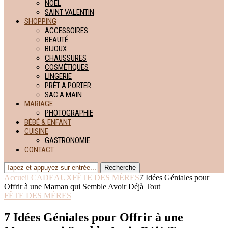
NOËL
SAINT VALENTIN
SHOPPING
ACCESSOIRES
BEAUTÉ
BIJOUX
CHAUSSURES
COSMÉTIQUES
LINGERIE
PRÊT A PORTER
SAC A MAIN
MARIAGE
PHOTOGRAPHIE
BÉBÉ & ENFANT
CUISINE
GASTRONOMIE
CONTACT
Recherche
Accueil
CADEAUX
FÊTE DES MÈRES
7 Idées Géniales pour
Offrir à une Maman qui Semble Avoir Déjà Tout
FÊTE DES MÈRES
7 Idées Géniales pour Offrir à une