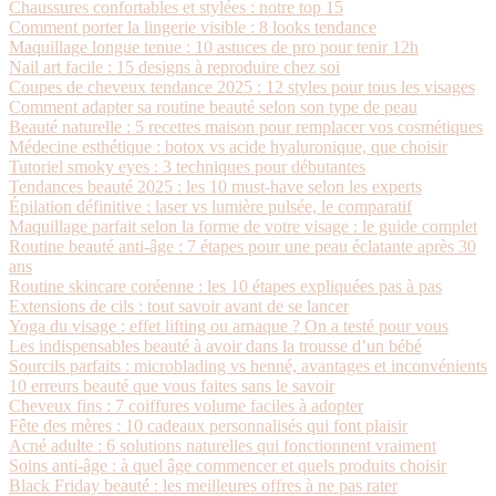
Chaussures confortables et stylées : notre top 15
Comment porter la lingerie visible : 8 looks tendance
Maquillage longue tenue : 10 astuces de pro pour tenir 12h
Nail art facile : 15 designs à reproduire chez soi
Coupes de cheveux tendance 2025 : 12 styles pour tous les visages
Comment adapter sa routine beauté selon son type de peau
Beauté naturelle : 5 recettes maison pour remplacer vos cosmétiques
Médecine esthétique : botox vs acide hyaluronique, que choisir
Tutoriel smoky eyes : 3 techniques pour débutantes
Tendances beauté 2025 : les 10 must-have selon les experts
Épilation définitive : laser vs lumière pulsée, le comparatif
Maquillage parfait selon la forme de votre visage : le guide complet
Routine beauté anti-âge : 7 étapes pour une peau éclatante après 30
ans
Routine skincare coréenne : les 10 étapes expliquées pas à pas
Extensions de cils : tout savoir avant de se lancer
Yoga du visage : effet lifting ou arnaque ? On a testé pour vous
Les indispensables beauté à avoir dans la trousse d’un bébé
Sourcils parfaits : microblading vs henné, avantages et inconvénients
10 erreurs beauté que vous faites sans le savoir
Cheveux fins : 7 coiffures volume faciles à adopter
Fête des mères : 10 cadeaux personnalisés qui font plaisir
Acné adulte : 6 solutions naturelles qui fonctionnent vraiment
Soins anti-âge : à quel âge commencer et quels produits choisir
Black Friday beauté : les meilleures offres à ne pas rater