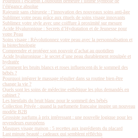
Pourquoi l’escarpin Louboutin demeure l’ultime symbole de
l’élégance absolue
Rajeunir sans chirurgie : l’innovation des nouveaux soins anti-âge
Sublimer votre peau grâce aux rituels de soins visage innovants
Sublimez votre style avec une coiffure à proximité sur mesure
Acide Hyaluronique : Secrets d’Hydratation et de Jeunesse pour
votre Peau
Soins visage : Révolutionnez votre peau avec la personnalisation et
la biotechnologie
Comprendre et protéger son pouvoir d’achat au quotidien
Acide hyaluronique : le secret d’une peau durablement repulpée et
hydratée
Comment les bruits blancs et roses influencent-ils le sommeil des
bébés ?
Pourquoi intégrer le massage régulier dans sa routine bien-être
change la vie ?
Quels sont les soins de médecine esthétique les plus demandés en
cabinet ?
Les bienfaits du bruit blanc pour le sommeil des bébés
Collection Privée : quand la parfumerie française inspire un nouveau
modèle B2B
Grossiste parfums à prix intéressant : une nouvelle logique pour les
revendeurs européens
Masques visage maison : 5 recettes aux ingrédients du placard
Last minute beauté : cadeaux qui semblent réfléchis