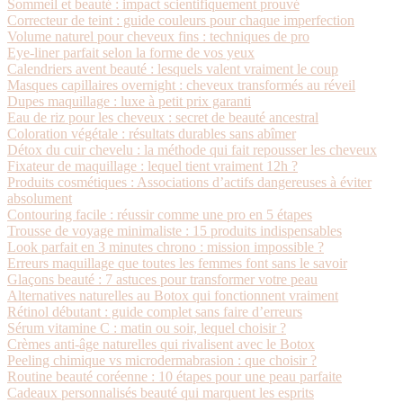
Sommeil et beauté : impact scientifiquement prouvé
Correcteur de teint : guide couleurs pour chaque imperfection
Volume naturel pour cheveux fins : techniques de pro
Eye-liner parfait selon la forme de vos yeux
Calendriers avent beauté : lesquels valent vraiment le coup
Masques capillaires overnight : cheveux transformés au réveil
Dupes maquillage : luxe à petit prix garanti
Eau de riz pour les cheveux : secret de beauté ancestral
Coloration végétale : résultats durables sans abîmer
Détox du cuir chevelu : la méthode qui fait repousser les cheveux
Fixateur de maquillage : lequel tient vraiment 12h ?
Produits cosmétiques : Associations d’actifs dangereuses à éviter
absolument
Contouring facile : réussir comme une pro en 5 étapes
Trousse de voyage minimaliste : 15 produits indispensables
Look parfait en 3 minutes chrono : mission impossible ?
Erreurs maquillage que toutes les femmes font sans le savoir
Glaçons beauté : 7 astuces pour transformer votre peau
Alternatives naturelles au Botox qui fonctionnent vraiment
Rétinol débutant : guide complet sans faire d’erreurs
Sérum vitamine C : matin ou soir, lequel choisir ?
Crèmes anti-âge naturelles qui rivalisent avec le Botox
Peeling chimique vs microdermabrasion : que choisir ?
Routine beauté coréenne : 10 étapes pour une peau parfaite
Cadeaux personnalisés beauté qui marquent les esprits