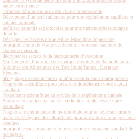
Maîtriser la synergie des actifs pour une routine skincare visage
haute performance
comment bâtir une allure distinctive et intemporelle
Décryptage d’un actif millénaire pour une régénération capillaire et
cutanée optimale
maîtriser les actifs et protocoles pour une métamorphose cutanée
durable
Décrypter les Secrets d’une Allure Masculine Impeccable
pourquoi le soin du visage est devenu le nouveau standard du
charisme masculin
décrypter les secrets de la maroquinerie d’exception
Ysé Lingerie : Pourquoi cette marque révolutionne la mode intime
Sublimer son Allure avec des Très Hauts Talons : Design et
Élégance
décryptage des savoir-faire qui définissent la haute maroquinerie
l’approche scientifique pour préserver durablement votre capital
capillaire
l’excellence scientifique au service de la régénération cutanée
Pourquoi vos pinceaux sont les véritables architectes de votre
maquillage
l’expertise du simulateur de morphologie pour un style sur mesure
maîtriser l’élégance des talons hauts pour une allure et une prestance
absolues
pourquoi le sans armature s’impose comme le nouveau standard de
la lingerie.