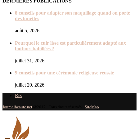
DERNIÈRES PUBLICATIONS
8 conseils pour adapter son maquillage quand on porte
des lunettes
août 5, 2026
Pourquoi le cuir lisse est particulièrement adapté aux
bottines habillées ?
juillet 31, 2026
9 conseils pour une cérémonie religieuse réussie
juillet 20, 2026
Rss
Journalbeaute.net
@2017 - Tous droits réservés -
SiteMap