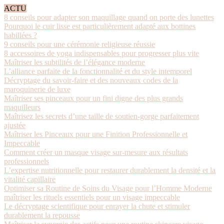
ACTU
8 conseils pour adapter son maquillage quand on porte des lunettes
Pourquoi le cuir lisse est particulièrement adapté aux bottines
habillées ?
9 conseils pour une cérémonie religieuse réussie
8 accessoires de yoga indispensables pour progresser plus vite
Maîtriser les subtilités de l’élégance moderne
L’alliance parfaite de la fonctionnalité et du style intemporel
Décryptage du savoir-faire et des nouveaux codes de la
maroquinerie de luxe
Maîtriser ses pinceaux pour un fini digne des plus grands
maquilleurs
Maîtrisez les secrets d’une taille de soutien-gorge parfaitement
ajustée
Maîtriser les Pinceaux pour une Finition Professionnelle et
Impeccable
Comment créer un masque visage sur-mesure aux résultats
professionnels
L’expertise nutritionnelle pour restaurer durablement la densité et la
vitalité capillaire
Optimiser sa Routine de Soins du Visage pour l’Homme Moderne
maîtriser les rituels essentiels pour un visage impeccable
Le décryptage scientifique pour enrayer la chute et stimuler
durablement la repousse